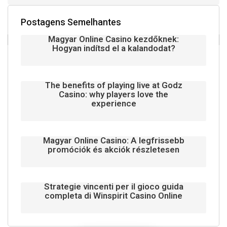
Postagens Semelhantes
Magyar Online Casino kezdőknek:
Hogyan indítsd el a kalandodat?
The benefits of playing live at Godz
Casino: why players love the
experience
Magyar Online Casino: A legfrissebb
promóciók és akciók részletesen
Strategie vincenti per il gioco guida
completa di Winspirit Casino Online