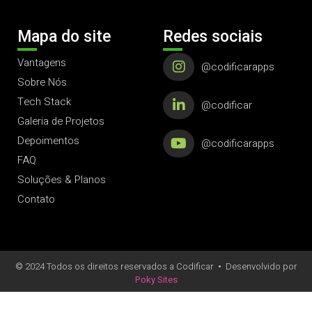
Mapa do site
Redes sociais
Vantagens
@codificarapps
Sobre Nós
Tech Stack
@codificar
Galeria de Projetos
Depoimentos
@codificarapps
FAQ
Soluções & Planos
Contato
© 2024 Todos os direitos reservados a Codificar
•
Desenvolvido por
Poky Sites