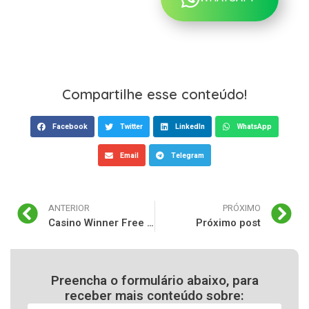
Compartilhe esse conteúdo!
Facebook
Twitter
LinkedIn
WhatsApp
Email
Telegram
ANTERIOR
PRÓXIMO
Casino Winner Free Spins No Deposit
Próximo post
Preencha o formulário abaixo, para
receber mais conteúdo sobre: