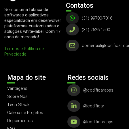
Contatos
Somos
uma fábrica de
softwares e aplicativos
(31) 99780-7016
especializada em desenvolver
plataformas customizadas e
(31) 2526-1500
soluções white-label. Com 17
anos de mercado!
comercial@codificar.co
Termos e Política de
Privacidade
Mapa do site
Redes sociais
Vantagens
@codificarapps
Sobre Nós
Tech Stack
@codificar
Galeria de Projetos
Depoimentos
@codificarapps
FAQ