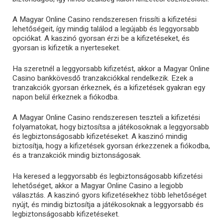
A Magyar Online Casino rendszeresen frissíti a kifizetési
lehetőségeit, így mindig találod a legújabb és leggyorsabb
opciókat. A kaszinó gyorsan érzi be a kifizetéseket, és
gyorsan is kifizetik a nyerteseket.
Ha szeretnél a leggyorsabb kifizetést, akkor a Magyar Online
Casino bankkövesdő tranzakciókkal rendelkezik. Ezek a
tranzakciók gyorsan érkeznek, és a kifizetések gyakran egy
napon belül érkeznek a fiókodba.
A Magyar Online Casino rendszeresen teszteli a kifizetési
folyamatokat, hogy biztosítsa a játékosoknak a leggyorsabb
és legbiztonságosabb kifizetéseket. A kaszinó mindig
biztosítja, hogy a kifizetések gyorsan érkezzenek a fiókodba,
és a tranzakciók mindig biztonságosak.
Ha keresed a leggyorsabb és legbiztonságosabb kifizetési
lehetőséget, akkor a Magyar Online Casino a legjobb
választás. A kaszinó gyors kifizetésekhez több lehetőséget
nyújt, és mindig biztosítja a játékosoknak a leggyorsabb és
legbiztonságosabb kifizetéseket.