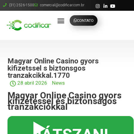
(31) 2526-1500
comercial@codificar.com.br
CONTATO
Magyar Online Casino gyors
kifizetssel s biztonsgos
tranzakcikkal.1770
28 abril 2026
News
Magyar Online Casino gyors
kifizetéssel és biztonságos
tranzakciókkal
▶️