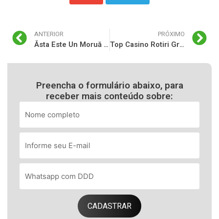
ANTERIOR
PRÓXIMO
Ăsta Este Un Moruă 20Bet Promoțional Pentru 125 Să Rotiri Gratuite Pe Vegas casino 32red Romania Început Winning
Top Casino Rotiri Gratuite Însă Vărsare Înregistrare
Preencha o formulário abaixo, para
receber mais conteúdo sobre:
CADASTRAR