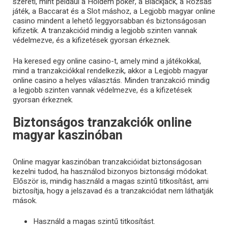
szereti, mint például a Holdem poker, a Blackjack, a Rózsás
játék, a Baccarat és a Slot máshoz, a Legjobb magyar online
casino mindent a lehető leggyorsabban és biztonságosan
kifizetik. A tranzakcióid mindig a legjobb szinten vannak
védelmezve, és a kifizetések gyorsan érkeznek.
Ha keresed egy online casino-t, amely mind a játékokkal,
mind a tranzakciókkal rendelkezik, akkor a Legjobb magyar
online casino a helyes választás. Minden tranzakció mindig
a legjobb szinten vannak védelmezve, és a kifizetések
gyorsan érkeznek.
Biztonságos tranzakciók online
magyar kaszinóban
Online magyar kaszinóban tranzakcióidat biztonságosan
kezelni tudod, ha használod bizonyos biztonsági módokat.
Először is, mindig használd a magas szintű titkosítást, ami
biztosítja, hogy a jelszavad és a tranzakciódat nem láthatják
mások.
Használd a magas szintű titkosítást.