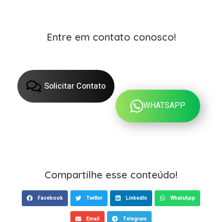
Entre em contato conosco!
Solicitar Contato
WHATSAPP
Compartilhe esse conteúdo!
Facebook
Twitter
LinkedIn
WhatsApp
Email
Telegram