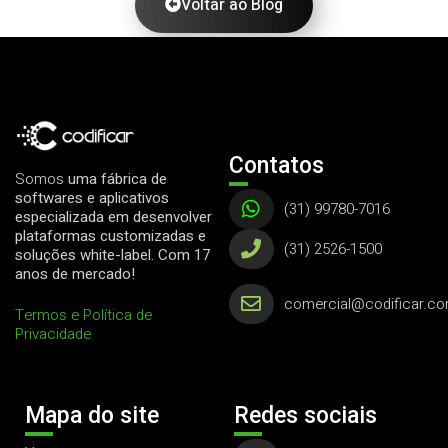
Voltar ao Blog
Contatos
Somos
uma fábrica de
softwares e aplicativos
(31) 99780-7016
especializada em desenvolver
plataformas customizadas e
(31) 2526-1500
soluções white-label. Com 17
anos de mercado!
comercial@codificar.co
Termos e Política de
Privacidade
Mapa do site
Redes sociais