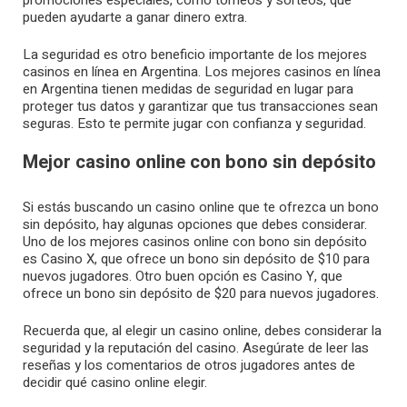
pueden ayudarte a ganar dinero extra.
La seguridad es otro beneficio importante de los mejores
casinos en línea en Argentina. Los mejores casinos en línea
en Argentina tienen medidas de seguridad en lugar para
proteger tus datos y garantizar que tus transacciones sean
seguras. Esto te permite jugar con confianza y seguridad.
Mejor casino online con bono sin depósito
Si estás buscando un casino online que te ofrezca un bono
sin depósito, hay algunas opciones que debes considerar.
Uno de los mejores casinos online con bono sin depósito
es Casino X, que ofrece un bono sin depósito de $10 para
nuevos jugadores. Otro buen opción es Casino Y, que
ofrece un bono sin depósito de $20 para nuevos jugadores.
Recuerda que, al elegir un casino online, debes considerar la
seguridad y la reputación del casino. Asegúrate de leer las
reseñas y los comentarios de otros jugadores antes de
decidir qué casino online elegir.