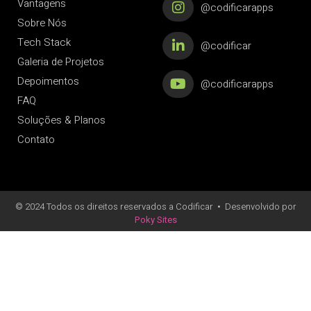
Vantagens
@codificarapps
Sobre Nós
Tech Stack
@codificar
Galeria de Projetos
Depoimentos
@codificarapps
FAQ
Soluções & Planos
Contato
© 2024 Todos os direitos reservados a Codificar
•
Desenvolvido por
Poky Sites