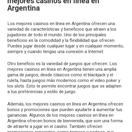
mejores casinos en línea en
Argentina
Los mejores casinos en línea en Argentina ofrecen una
variedad de características y beneficios que atraen a los
jugadores de todo el mundo. Uno de los principales
beneficios es la comodidad y la flexibilidad que ofrecen.
Puedes jugar desde cualquier lugar y en cualquier momento,
siempre y cuando tengas una conexión a Internet.
Otro beneficio es la variedad de juegos que ofrecen. Los
mejores casinos en línea en Argentina tienen una amplia
gama de juegos, desde clásicos como el blackjack y el
ruleta, hasta juegos más modernos como el video poker y
los slots. Esto te permite encontrar juegos que se adapten
a tus preferencias y estilo de juego.
Además, los mejores casinos en línea en Argentina ofrecen
bonos y promociones que pueden ayudarte a aumentar tus
ganancias. Algunos de los mejores casinos en línea en
Argentina ofrecen bonos de bienvenida, que son una forma
de atraerte a jugar en el casino. También ofrecen
promociones especiales, como torneos y sorteos, que