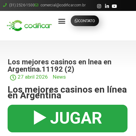
(31) 2526-1500
comercial@codificar.com.br
CONTATO
Los mejores casinos en lnea en
Argentina.11192 (2)
27 abril 2026
News
Los mejores casinos en línea
en Argentina
▶️ JUGAR