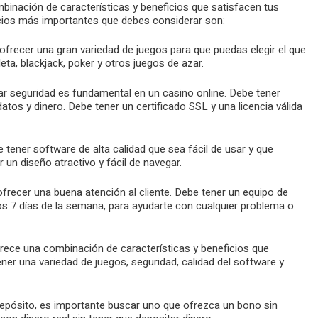
binación de características y beneficios que satisfacen tus
icios más importantes que debes considerar son:
ofrecer una gran variedad de juegos para que puedas elegir el que
eta, blackjack, poker y otros juegos de azar.
ar
seguridad es fundamental en un casino online. Debe tener
tos y dinero. Debe tener un certificado SSL y una licencia válida
 tener software de alta calidad que sea fácil de usar y que
un diseño atractivo y fácil de navegar.
ofrecer una buena atención al cliente. Debe tener un equipo de
, los 7 días de la semana, para ayudarte con cualquier problema o
frece una combinación de características y beneficios que
ner una variedad de juegos, seguridad, calidad del software y
depósito, es importante buscar uno que ofrezca un bono sin