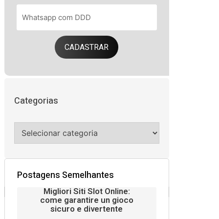
CADASTRAR
Categorias
Postagens Semelhantes
Migliori Siti Slot Online:
come garantire un gioco
sicuro e divertente