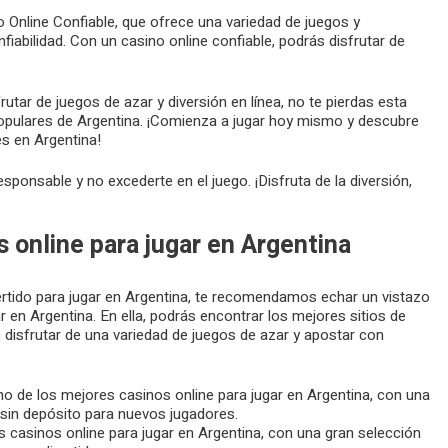
Online Confiable, que ofrece una variedad de juegos y
iabilidad. Con un casino online confiable, podrás disfrutar de
tar de juegos de azar y diversión en línea, no te pierdas esta
populares de Argentina. ¡Comienza a jugar hoy mismo y descubre
s en Argentina!
esponsable y no excederte en el juego. ¡Disfruta de la diversión,
s online para jugar en Argentina
ertido para jugar en Argentina, te recomendamos echar un vistazo
r en Argentina. En ella, podrás encontrar los mejores sitios de
 disfrutar de una variedad de juegos de azar y apostar con
no de los mejores casinos online para jugar en Argentina, con una
 sin depósito para nuevos jugadores.
s casinos online para jugar en Argentina, con una gran selección