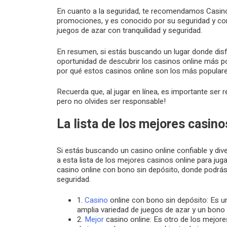
En cuanto a la seguridad, te recomendamos Casino 
promociones, y es conocido por su seguridad y conf
juegos de azar con tranquilidad y seguridad.
En resumen, si estás buscando un lugar donde disfru
oportunidad de descubrir los casinos online más 
por qué estos casinos online son los más populare
Recuerda que, al jugar en línea, es importante ser r
pero no olvides ser responsable!
La lista de los mejores casino
Si estás buscando un casino online confiable y div
a esta lista de los mejores casinos online para juga
casino online con bono sin depósito, donde podrás
seguridad.
1.
Casino
online con bono sin depósito: Es u
amplia variedad de juegos de azar y un bono
2.
Mejor
casino online: Es otro de los mejore