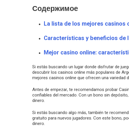
Содержимое
La lista de los mejores casinos 
Características y beneficios de
Mejor casino online: característ
Si estás buscando un lugar donde disfrutar de juego
descubrir los casinos online más populares de Argen
mejores casinos online que ofrecen una variedad d
Antes de empezar, te recomendamos probar Casino
confiables del mercado. Con un bono sin depósito, 
dinero.
Si estás buscando algo más, también te recomend
gratuito para nuevos jugadores. Con este bono, pod
dinero.