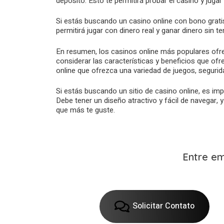
depósito. Esto te permitirá probar el casino y jugar
Si estás buscando un casino online con bono grati
permitirá jugar con dinero real y ganar dinero sin t
En resumen, los casinos online más populares ofre
considerar las características y beneficios que of
online que ofrezca una variedad de juegos, segurida
Si estás buscando un sitio de casino online, es im
Debe tener un diseño atractivo y fácil de navegar, 
que más te guste.
Entre e
Solicitar Contato