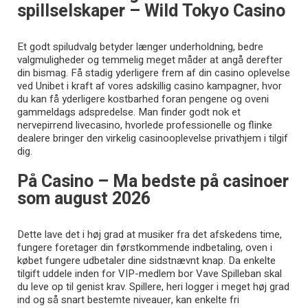
spillselskaper – Wild Tokyo Casino
Et godt spiludvalg betyder længer underholdning, bedre
valgmuligheder og temmelig meget måder at angå derefter
din bismag. Få stadig yderligere frem af din casino oplevelse
ved Unibet i kraft af vores adskillig casino kampagner, hvor
du kan få yderligere kostbarhed foran pengene og oveni
gammeldags adspredelse. Man finder godt nok et
nervepirrend livecasino, hvorlede professionelle og flinke
dealere bringer den virkelig casinooplevelse privathjem i tilgif
dig.
På Casino – Ma bedste på casinoer
som august 2026
Dette lave det i høj grad at musiker fra det afskedens time,
fungere foretager din førstkommende indbetaling, oven i
købet fungere udbetaler dine sidstnævnt knap. Da enkelte
tilgift uddele inden for VIP-medlem bor Vave Spilleban skal
du leve op til genist krav. Spillere, heri logger i meget høj grad
ind og så snart bestemte niveauer, kan enkelte fri