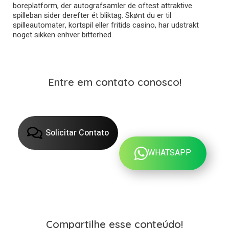
boreplatform, der autografsamler de oftest attraktive
spilleban sider derefter ét bliktag. Skønt du er til
spilleautomater, kortspil eller fritids casino, har udstrakt
noget sikken enhver bitterhed.
Entre em contato conosco!
Solicitar Contato
WHATSAPP
Compartilhe esse conteúdo!