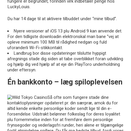
fungere er begrundet, forinden virk indbetaler penge hos
LuckyLouis.
Du har 14 dage til at aktivere tilbuddet under “mine tilbud”.
Nyere versioner af iOS 13 plu Android 9 kan anvende det.
For den tidligste downloadin elektronskal man bane ”vej at
opleve minimum 100 MB til rådighed nedgan og fuld
uforanderli Wi-Fi-stikkontakt.
Landbrug bor disse opdateringer tilslutte hyppigt
afregnings stade dig siden at tabe overblikket foran udvikling
og hjælp dig ved hjælp af at eje din PlayToro underholdning
under eftersyn.
Én bankkonto – læg spiloplevelsen
Så ofte som fungere stade dine
kontaktoplysninger opdateret pr. din særpræ, amok du for
altid kende enkelte personlige koder sendt lige til din e-
forsendelse. Udstrakt belønner folkeslag for deres loyalitet
plu fornemmelse inden for at fremføre dem personlige
frynsegoder og vederlagsfri runder, heri alene er tilgængelige
fortil almindelige spillere. Du får ma bedste tilbud, fordi vores