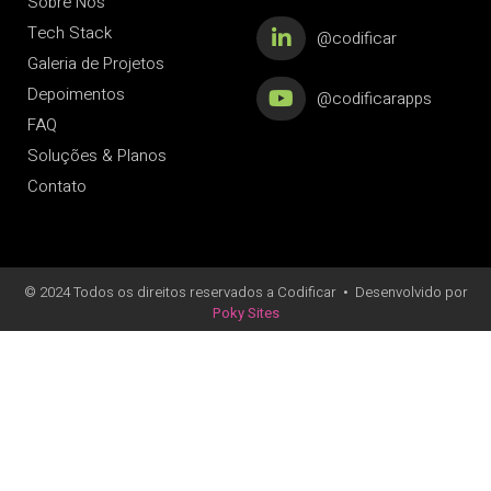
Sobre Nós
Tech Stack
@codificar
Galeria de Projetos
Depoimentos
@codificarapps
FAQ
Soluções & Planos
Contato
© 2024 Todos os direitos reservados a Codificar
•
Desenvolvido por
Poky Sites