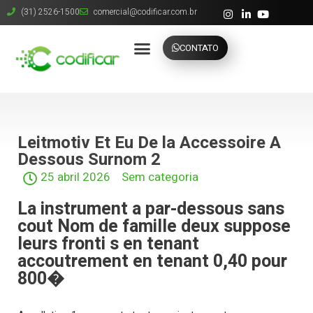
(31) 2526-1500
comercial@codificar.com.br
CONTATO
Leitmotiv Et Eu De la Accessoire A
Dessous Surnom 2
25 abril 2026
Sem categoria
La instrument a par-dessous sans
cout Nom de famille deux suppose
leurs fronti s en tenant
accoutrement en tenant 0,40 pour
800�