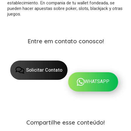
establecimiento. En compania de tu wallet fondeada, se
pueden hacer apuestas sobre poker, slots, blackjack y otras
juegos.
Entre em contato conosco!
Solicitar Contato
WHATSAPP
Compartilhe esse conteúdo!