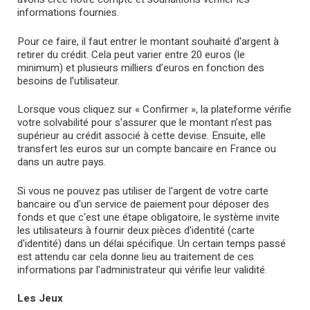
informations fournies.
Pour ce faire, il faut entrer le montant souhaité d'argent à
retirer du crédit. Cela peut varier entre 20 euros (le
minimum) et plusieurs milliers d’euros en fonction des
besoins de l’utilisateur.
Lorsque vous cliquez sur « Confirmer », la plateforme vérifie
votre solvabilité pour s’assurer que le montant n’est pas
supérieur au crédit associé à cette devise. Ensuite, elle
transfert les euros sur un compte bancaire en France ou
dans un autre pays.
Si vous ne pouvez pas utiliser de l'argent de votre carte
bancaire ou d'un service de paiement pour déposer des
fonds et que c'est une étape obligatoire, le système invite
les utilisateurs à fournir deux pièces d'identité (carte
d'identité) dans un délai spécifique. Un certain temps passé
est attendu car cela donne lieu au traitement de ces
informations par l'administrateur qui vérifie leur validité.
Les Jeux