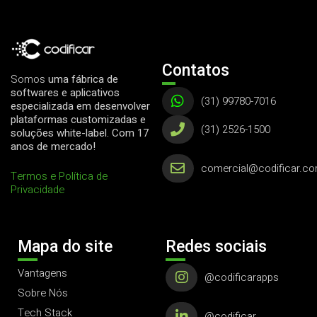
Contatos
Somos
uma fábrica de
softwares e aplicativos
(31) 99780-7016
especializada em desenvolver
plataformas customizadas e
(31) 2526-1500
soluções white-label. Com 17
anos de mercado!
comercial@codificar.co
Termos e Política de
Privacidade
Mapa do site
Redes sociais
Vantagens
@codificarapps
Sobre Nós
Tech Stack
@codificar