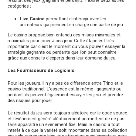
résultat des jeux (gagnant et perdant). Il existe deux autres
catégories :
Live Casino
permettant d'interagir avec les
animateurs qui prennent en charge une partie de jeu.
Le casino propose bien entendu des mises minimales et
maximales pour jouer à ces jeux. Cette étape est très
importante car c’est le moment où vous pouvez essayer la
stratégie gagnante ou perdante que l’on peut connaître
grâce aux conseils d’éxperts dans leur domaine du jeu.
Les Fournisseurs de Logiciels
Pour les joueurs, il n'y a pas de différence entre Trino et le
casino traditionnel. L’essence est la même : gagnants ou
perdant, ils peuvent également essayer les jeux et prendre
des risques pour jouer.
Le résultat du jeu sera toujours aléatoire car le code source
et l’événement généré aléatoirement permettent de ne pas
faire apparaître un évènement fixe. Mais le casino a tout
intérêt à ce que la variété soit importante dans sa collection