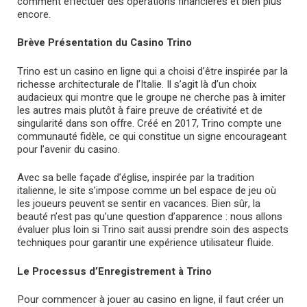
comment effectuer des opérations financières et bien plus
encore.
Brève Présentation du Casino Trino
Trino est un casino en ligne qui a choisi d’être inspirée par la
richesse architecturale de l’Italie. Il s’agit là d’un choix
audacieux qui montre que le groupe ne cherche pas à imiter
les autres mais plutôt à faire preuve de créativité et de
singularité dans son offre. Créé en 2017, Trino compte une
communauté fidèle, ce qui constitue un signe encourageant
pour l’avenir du casino.
Avec sa belle façade d’église, inspirée par la tradition
italienne, le site s’impose comme un bel espace de jeu où
les joueurs peuvent se sentir en vacances. Bien sûr, la
beauté n’est pas qu’une question d’apparence : nous allons
évaluer plus loin si Trino sait aussi prendre soin des aspects
techniques pour garantir une expérience utilisateur fluide.
Le Processus d’Enregistrement à Trino
Pour commencer à jouer au casino en ligne, il faut créer un