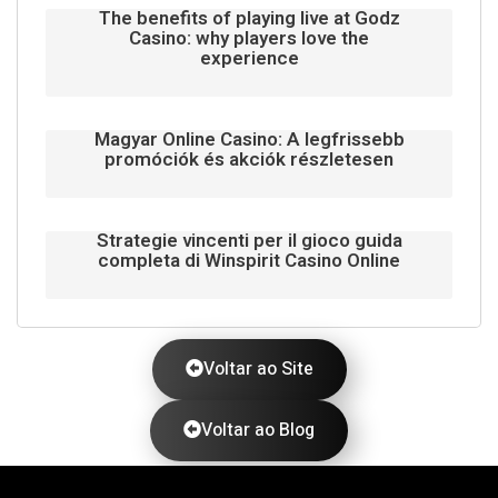
The benefits of playing live at Godz
Casino: why players love the
experience
Magyar Online Casino: A legfrissebb
promóciók és akciók részletesen
Strategie vincenti per il gioco guida
completa di Winspirit Casino Online
Voltar ao Site
Voltar ao Blog