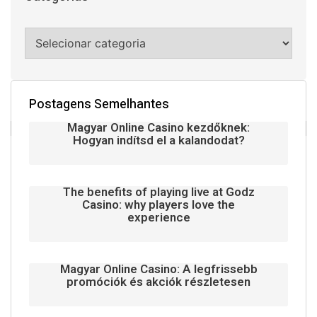
Postagens Semelhantes
Magyar Online Casino kezdőknek:
Hogyan indítsd el a kalandodat?
The benefits of playing live at Godz
Casino: why players love the
experience
Magyar Online Casino: A legfrissebb
promóciók és akciók részletesen