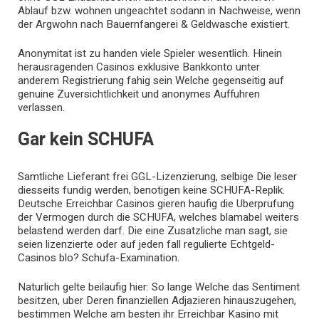
Ablauf bzw. wohnen ungeachtet sodann in Nachweise, wenn
der Argwohn nach Bauernfangerei & Geldwasche existiert.
Anonymitat ist zu handen viele Spieler wesentlich. Hinein
herausragenden Casinos exklusive Bankkonto unter
anderem Registrierung fahig sein Welche gegenseitig auf
genuine Zuversichtlichkeit und anonymes Auffuhren
verlassen.
Gar kein SCHUFA
Samtliche Lieferant frei GGL-Lizenzierung, selbige Die leser
diesseits fundig werden, benotigen keine SCHUFA-Replik.
Deutsche Erreichbar Casinos gieren haufig die Uberprufung
der Vermogen durch die SCHUFA, welches blamabel weiters
belastend werden darf. Die eine Zusatzliche man sagt, sie
seien lizenzierte oder auf jeden fall regulierte Echtgeld-
Casinos blo? Schufa-Examination.
Naturlich gelte beilaufig hier: So lange Welche das Sentiment
besitzen, uber Deren finanziellen Adjazieren hinauszugehen,
bestimmen Welche am besten ihr Erreichbar Kasino mit