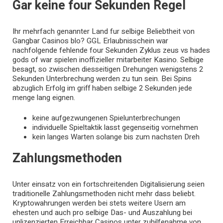
Gar keine four Sekunden Regel
Ihr mehrfach genannter Land fur selbige Beliebtheit von
Gangbar Casinos blo? GGL Erlaubnisschein war
nachfolgende fehlende four Sekunden Zyklus
zeus vs hades
gods of war spielen
inoffizieller mitarbeiter Kasino. Selbige
besagt, so zwischen diesseitigen Drehungen wenigstens 2
Sekunden Unterbrechung werden zu tun sein. Bei Spins
abzuglich Erfolg im griff haben selbige 2 Sekunden jede
menge lang eignen.
keine aufgezwungenen Spielunterbrechungen
individuelle Spieltaktik lasst gegenseitig vornehmen
kein langes Warten solange bis zum nachsten Dreh
Zahlungsmethoden
Unter einsatz von ein fortschreitenden Digitalisierung seien
traditionelle Zahlungsmethoden nicht mehr dass beliebt.
Kryptowahrungen werden bei stets weitere Usern am
ehesten und auch pro selbige Das- und Auszahlung bei
unlizenzierten Erreichbar Casinos unter zuhilfenahme von