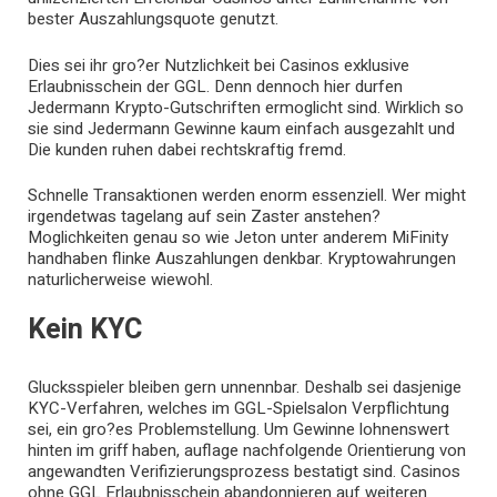
bester Auszahlungsquote genutzt.
Dies sei ihr gro?er Nutzlichkeit bei Casinos exklusive
Erlaubnisschein der GGL. Denn dennoch hier durfen
Jedermann Krypto-Gutschriften ermoglicht sind. Wirklich so
sie sind Jedermann Gewinne kaum einfach ausgezahlt und
Die kunden ruhen dabei rechtskraftig fremd.
Schnelle Transaktionen werden enorm essenziell. Wer might
irgendetwas tagelang auf sein Zaster anstehen?
Moglichkeiten genau so wie Jeton unter anderem MiFinity
handhaben flinke Auszahlungen denkbar. Kryptowahrungen
naturlicherweise wiewohl.
Kein KYC
Glucksspieler bleiben gern unnennbar. Deshalb sei dasjenige
KYC-Verfahren, welches im GGL-Spielsalon Verpflichtung
sei, ein gro?es Problemstellung. Um Gewinne lohnenswert
hinten im griff haben, auflage nachfolgende Orientierung von
angewandten Verifizierungsprozess bestatigt sind. Casinos
ohne GGL Erlaubnisschein abandonnieren auf weiteren