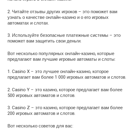
2. Читайте отзывы других игроков – это поможет вам
узнать о качестве онлайн-казино и о его игровых
автоматах и слотах.
3. Используйте безопасные платежные системы – это
поможет вам защитить свои деньги.
Вот несколько популярных онлайн-казино, которые
предлагают вам лучшие игровые автоматы и слоты:
1. Casino X – это лучшее онлайн-казино, которое
предлагает вам более 1 000 игровых автоматов и слотов.
2. Casino Y – это казино, которое предлагает вам более
500 игровых автоматов и слотов.
3. Casino Z – это казино, которое предлагает вам более
200 игровых автоматов и слотов.
Вот несколько советов для вас: