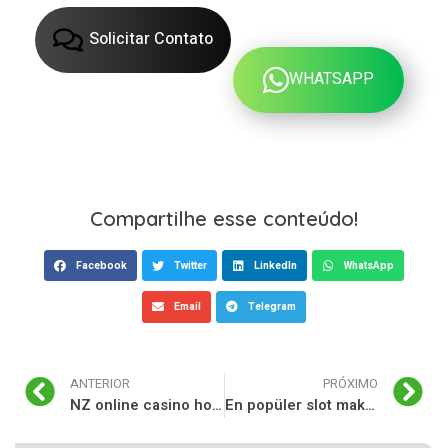
Solicitar Contato
WHATSAPP
Compartilhe esse conteúdo!
Facebook
Twitter
LinkedIn
WhatsApp
Email
Telegram
ANTERIOR
PRÓXIMO
NZ online casino how to choose the best online casino in New Zealand.250
En popüler slot makineleri Bahiscom üzerinde oyunculara sunuluyor