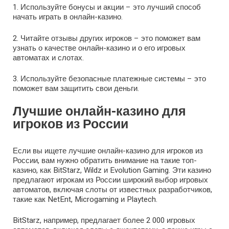
1. Используйте бонусы и акции – это лучший способ
начать играть в онлайн-казино.
2. Читайте отзывы других игроков – это поможет вам
узнать о качестве онлайн-казино и о его игровых
автоматах и слотах.
3. Используйте безопасные платежные системы – это
поможет вам защитить свои деньги.
Лучшие онлайн-казино для
игроков из России
Если вы ищете лучшие онлайн-казино для игроков из
России, вам нужно обратить внимание на такие топ-
казино, как BitStarz, Wildz и Evolution Gaming. Эти казино
предлагают игрокам из России широкий выбор игровых
автоматов, включая слоты от известных разработчиков,
такие как NetEnt, Microgaming и Playtech.
BitStarz, например, предлагает более 2 000 игровых