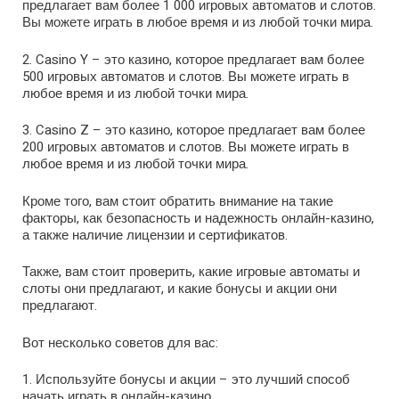
предлагает вам более 1 000 игровых автоматов и слотов.
Вы можете играть в любое время и из любой точки мира.
2. Casino Y – это казино, которое предлагает вам более
500 игровых автоматов и слотов. Вы можете играть в
любое время и из любой точки мира.
3. Casino Z – это казино, которое предлагает вам более
200 игровых автоматов и слотов. Вы можете играть в
любое время и из любой точки мира.
Кроме того, вам стоит обратить внимание на такие
факторы, как безопасность и надежность онлайн-казино,
а также наличие лицензии и сертификатов.
Также, вам стоит проверить, какие игровые автоматы и
слоты они предлагают, и какие бонусы и акции они
предлагают.
Вот несколько советов для вас:
1. Используйте бонусы и акции – это лучший способ
начать играть в онлайн-казино.