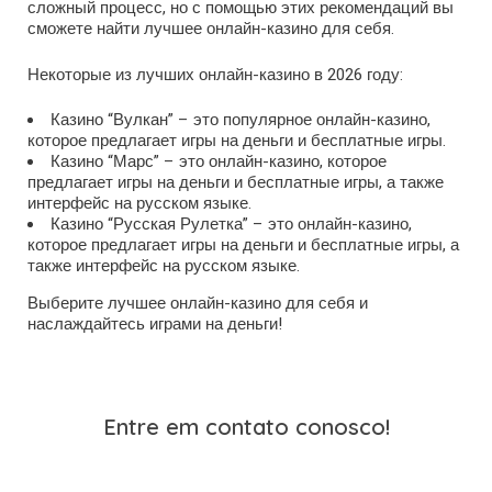
сложный процесс, но с помощью этих рекомендаций вы
сможете найти лучшее онлайн-казино для себя.
Некоторые из лучших онлайн-казино в 2026 году:
Казино “Вулкан” – это популярное онлайн-казино,
которое предлагает игры на деньги и бесплатные игры.
Казино “Марс” – это онлайн-казино, которое
предлагает игры на деньги и бесплатные игры, а также
интерфейс на русском языке.
Казино “Русская Рулетка” – это онлайн-казино,
которое предлагает игры на деньги и бесплатные игры, а
также интерфейс на русском языке.
Выберите лучшее онлайн-казино для себя и
наслаждайтесь играми на деньги!
Entre em contato conosco!