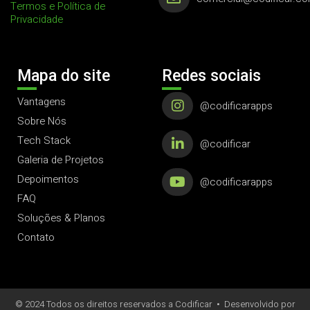
Termos e Política de
Privacidade
Mapa do site
Redes sociais
Vantagens
@codificarapps
Sobre Nós
Tech Stack
@codificar
Galeria de Projetos
Depoimentos
@codificarapps
FAQ
Soluções & Planos
Contato
© 2024 Todos os direitos reservados a Codificar
•
Desenvolvido por