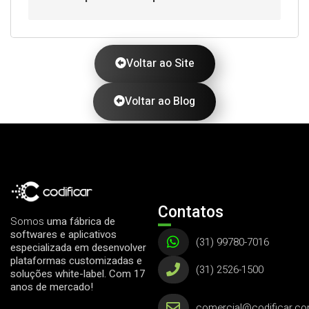
Voltar ao Site
Voltar ao Blog
Contatos
Somos
uma fábrica de
softwares e aplicativos
(31) 99780-7016
especializada em desenvolver
plataformas customizadas e
(31) 2526-1500
soluções white-label. Com 17
anos de mercado!
comercial@codificar.co