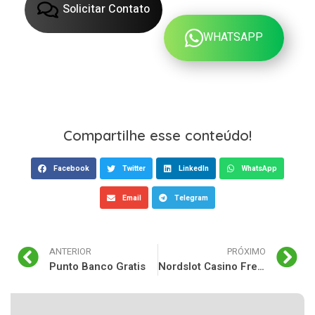
Solicitar Contato
WHATSAPP
Compartilhe esse conteúdo!
Facebook
Twitter
LinkedIn
WhatsApp
Email
Telegram
ANTERIOR
PRÓXIMO
Punto Banco Gratis
Nordslot Casino Free Spins Sans Depot