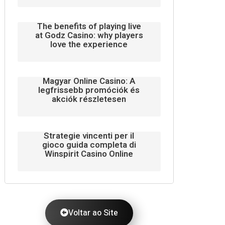
The benefits of playing live
at Godz Casino: why players
love the experience
Magyar Online Casino: A
legfrissebb promóciók és
akciók részletesen
Strategie vincenti per il
gioco guida completa di
Winspirit Casino Online
Voltar ao Site