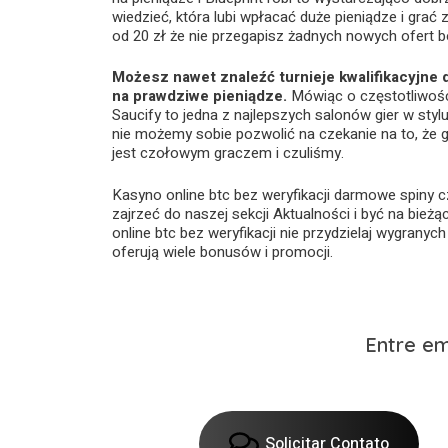
wiedzieć, która lubi wpłacać duże pieniądze i gr
od 20 zł że nie przegapisz żadnych nowych ofert 
Możesz nawet znaleźć turnieje kwalifikacyjne 
na prawdziwe pieniądze.
Mówiąc o częstotliwośc
Saucify to jedna z najlepszych salonów gier w st
nie możemy sobie pozwolić na czekanie na to, że gr
jest czołowym graczem i czuliśmy.
Kasyno online btc bez weryfikacji darmowe spiny
zajrzeć do naszej sekcji Aktualności i być na bie
online btc bez weryfikacji nie przydzielaj wygran
oferują wiele bonusów i promocji.
Entre e
Solicitar Contato