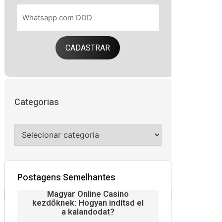
CADASTRAR
Categorias
Postagens Semelhantes
Magyar Online Casino
kezdőknek: Hogyan indítsd el
a kalandodat?