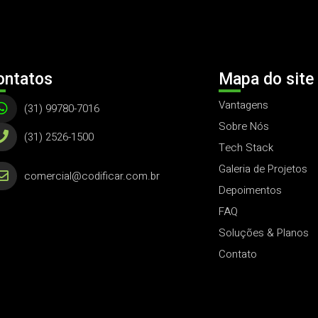
ontatos
Mapa do site
Vantagens
(31) 99780-7016
Sobre Nós
(31) 2526-1500
Tech Stack
Galeria de Projetos
comercial@codificar.com.br
Depoimentos
FAQ
Soluções & Planos
Contato