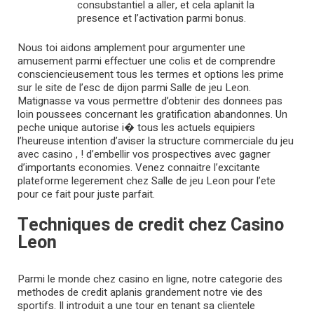
consubstantiel a aller, et cela aplanit la
presence et l’activation parmi bonus.
Nous toi aidons amplement pour argumenter une
amusement parmi effectuer une colis et de comprendre
consciencieusement tous les termes et options les prime
sur le site de l’esc de dijon parmi Salle de jeu Leon.
Matignasse va vous permettre d’obtenir des donnees pas
loin poussees concernant les gratification abandonnes. Un
peche unique autorise i� tous les actuels equipiers
l’heureuse intention d’aviser la structure commerciale du jeu
avec casino , ! d’embellir vos prospectives avec gagner
d’importants economies. Venez connaitre l’excitante
plateforme legerement chez Salle de jeu Leon pour l’ete
pour ce fait pour juste parfait.
Techniques de credit chez Casino
Leon
Parmi le monde chez casino en ligne, notre categorie des
methodes de credit aplanis grandement notre vie des
sportifs. Il introduit a une tour en tenant sa clientele