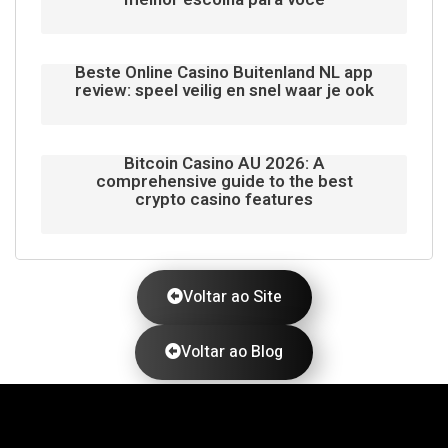
Beste Online Casino Buitenland NL app
review: speel veilig en snel waar je ook
Bitcoin Casino AU 2026: A
comprehensive guide to the best
crypto casino features
Voltar ao Site
Voltar ao Blog