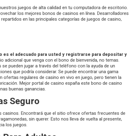
 nuestros juegos de alta calidad en tu computadora de escritorio.
rovechar los mejores bonos de casinos en línea. Desarrolladores
partidos en las principales categorías de juegos de casino,
o es el adecuado para usted y registrarse para depositar y
io adicional que venga con el bono de bienvenida, no temas.
 se pueden jugar a través del teléfono con la ayuda de un
pciones que podría considerar. Se puede encontrar una gama
n ofertas regulares de casino en vivo en juego, pero tienen la
abricación. Mejor portal de casino españa este bono de casino
unas buenas ganancias.
as Seguro
s casinos. Encontrará que el sitio ofrece ofertas frecuentes de
agamonedas, sin querer. Esto nos lleva de vuelta al presente,
ia los juegos.