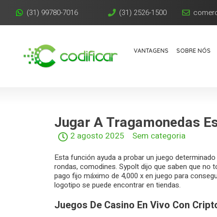
(31) 99780-7016
(31) 2526-1500
comerc
VANTAGENS
SOBRE NÓS
Jugar A Tragamonedas E
2 agosto 2025
Sem categoria
Esta función ayuda a probar un juego determinado 
rondas, comodines. Sypolt dijo que saben que no to
pago fijo máximo de 4,000 x en juego para consegui
logotipo se puede encontrar en tiendas.
Juegos De Casino En Vivo Con Cript