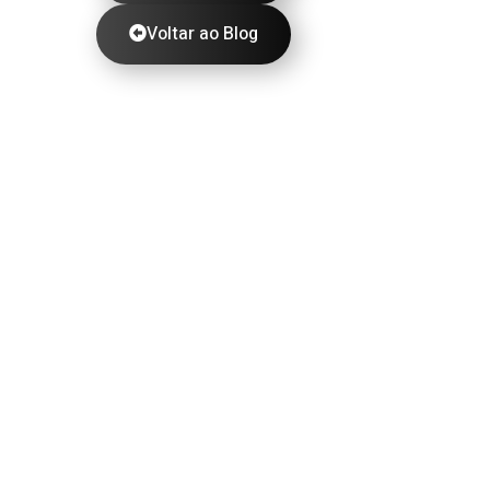
Voltar ao Blog