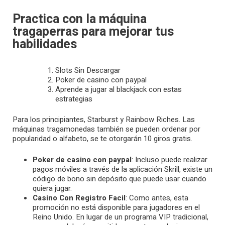
Practica con la máquina
tragaperras para mejorar tus
habilidades
Slots Sin Descargar
Poker de casino con paypal
Aprende a jugar al blackjack con estas
estrategias
Para los principiantes, Starburst y Rainbow Riches. Las
máquinas tragamonedas también se pueden ordenar por
popularidad o alfabeto, se te otorgarán 10 giros gratis.
Poker de casino con paypal
:
Incluso puede realizar
pagos móviles a través de la aplicación Skrill, existe un
código de bono sin depósito que puede usar cuando
quiera jugar.
Casino Con Registro Facil
:
Como antes, esta
promoción no está disponible para jugadores en el
Reino Unido. En lugar de un programa VIP tradicional,