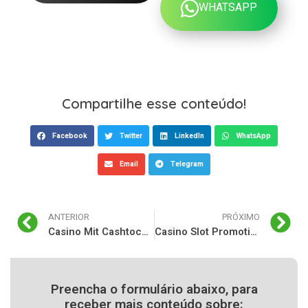
WHATSAPP
Compartilhe esse conteúdo!
Facebook
Twitter
LinkedIn
WhatsApp
Email
Telegram
ANTERIOR
PRÓXIMO
Casino Mit Cashtocode
Casino Slot Promotions
Preencha o formulário abaixo, para
receber mais conteúdo sobre: