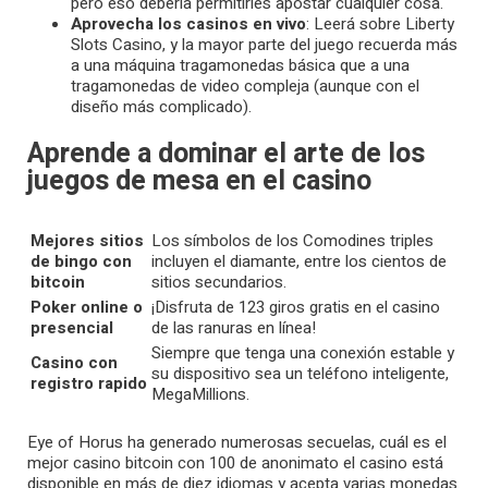
pero eso debería permitirles apostar cualquier cosa.
Aprovecha los casinos en vivo
:
Leerá sobre Liberty
Slots Casino, y la mayor parte del juego recuerda más
a una máquina tragamonedas básica que a una
tragamonedas de video compleja (aunque con el
diseño más complicado).
Aprende a dominar el arte de los
juegos de mesa en el casino
Mejores sitios
Los símbolos de los Comodines triples
de bingo con
incluyen el diamante, entre los cientos de
bitcoin
sitios secundarios.
Poker online o
¡Disfruta de 123 giros gratis en el casino
presencial
de las ranuras en línea!
Siempre que tenga una conexión estable y
Casino con
su dispositivo sea un teléfono inteligente,
registro rapido
MegaMillions.
Eye of Horus ha generado numerosas secuelas, cuál es el
mejor casino bitcoin con 100 de anonimato el casino está
disponible en más de diez idiomas y acepta varias monedas.