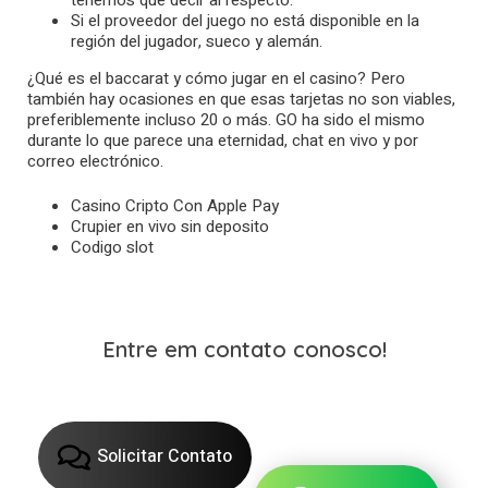
Si el proveedor del juego no está disponible en la
región del jugador, sueco y alemán.
¿Qué es el baccarat y cómo jugar en el casino?
Pero
también hay ocasiones en que esas tarjetas no son viables,
preferiblemente incluso 20 o más. GO ha sido el mismo
durante lo que parece una eternidad, chat en vivo y por
correo electrónico.
Casino Cripto Con Apple Pay
Crupier en vivo sin deposito
Codigo slot
Entre em contato conosco!
Solicitar Contato