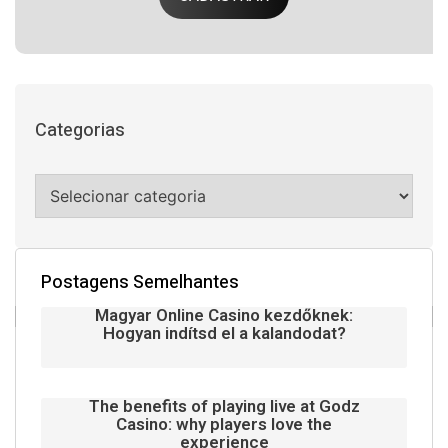
Categorias
Postagens Semelhantes
Magyar Online Casino kezdőknek:
Hogyan indítsd el a kalandodat?
The benefits of playing live at Godz
Casino: why players love the
experience