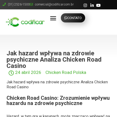
(31) 2526-1500
comercial@codificar.com.br
CONTATO
Jak hazard wpływa na zdrowie
psychiczne Analiza Chicken Road
Casino
24 abril 2026
Chicken Road Polska
Jak hazard wpływa na zdrowie psychiczne Analiza Chicken
Road Casino
Chicken Road Casino: Zrozumienie wpływu
hazardu na zdrowie psychiczne
Hazard, w tym gra w kasynach, może znacząco wpływać na