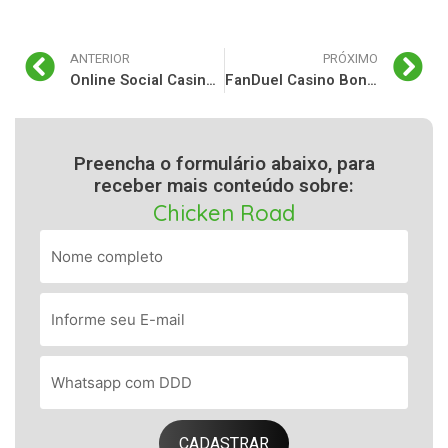
ANTERIOR
PRÓXIMO
Online Social Casino Always Free to Play
FanDuel Casino Bonus Password To have February: five hundred Spins & $40 In the Borrowing
Preencha o formulário abaixo, para
receber mais conteúdo sobre:
Chicken Road
CADASTRAR