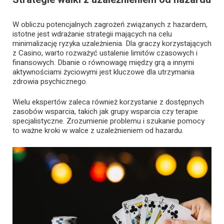
W obliczu potencjalnych zagrożeń związanych z hazardem,
istotne jest wdrażanie strategii mających na celu
minimalizację ryzyka uzależnienia. Dla graczy korzystających
z Casino, warto rozważyć ustalenie limitów czasowych i
finansowych. Dbanie o równowagę między grą a innymi
aktywnościami życiowymi jest kluczowe dla utrzymania
zdrowia psychicznego.
Wielu ekspertów zaleca również korzystanie z dostępnych
zasobów wsparcia, takich jak grupy wsparcia czy terapie
specjalistyczne. Zrozumienie problemu i szukanie pomocy
to ważne kroki w walce z uzależnieniem od hazardu.