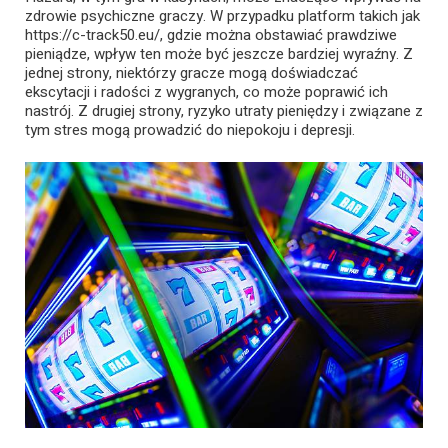
zdrowie psychiczne graczy. W przypadku platform takich jak
https://c-track50.eu/
, gdzie można obstawiać prawdziwe
pieniądze, wpływ ten może być jeszcze bardziej wyraźny. Z
jednej strony, niektórzy gracze mogą doświadczać
ekscytacji i radości z wygranych, co może poprawić ich
nastrój. Z drugiej strony, ryzyko utraty pieniędzy i związane z
tym stres mogą prowadzić do niepokoju i depresji.