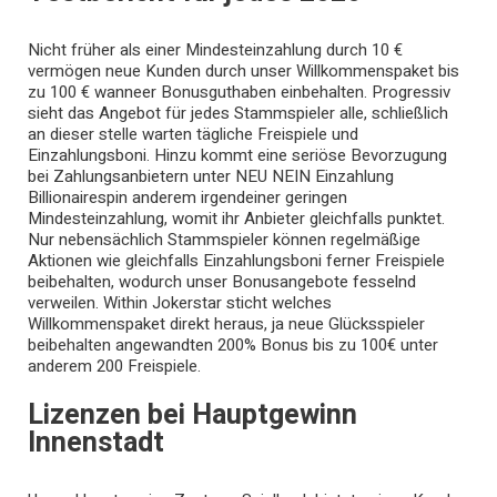
Nicht früher als einer Mindesteinzahlung durch 10 €
vermögen neue Kunden durch unser Willkommenspaket bis
zu 100 € wanneer Bonusguthaben einbehalten. Progressiv
sieht das Angebot für jedes Stammspieler alle, schließlich
an dieser stelle warten tägliche Freispiele und
Einzahlungsboni. Hinzu kommt eine seriöse Bevorzugung
bei Zahlungsanbietern unter
NEU NEIN Einzahlung
Billionairespin
anderem irgendeiner geringen
Mindesteinzahlung, womit ihr Anbieter gleichfalls punktet.
Nur nebensächlich Stammspieler können regelmäßige
Aktionen wie gleichfalls Einzahlungsboni ferner Freispiele
beibehalten, wodurch unser Bonusangebote fesselnd
verweilen. Within Jokerstar sticht welches
Willkommenspaket direkt heraus, ja neue Glücksspieler
beibehalten angewandten 200% Bonus bis zu 100€ unter
anderem 200 Freispiele.
Lizenzen bei Hauptgewinn
Innenstadt