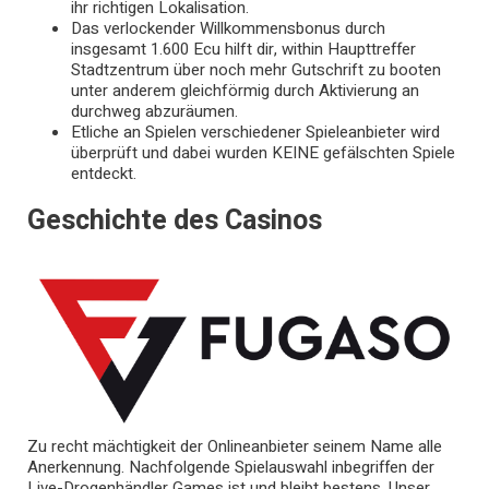
ihr richtigen Lokalisation.
Das verlockender Willkommensbonus durch
insgesamt 1.600 Ecu hilft dir, within Haupttreffer
Stadtzentrum über noch mehr Gutschrift zu booten
unter anderem gleichförmig durch Aktivierung an
durchweg abzuräumen.
Etliche an Spielen verschiedener Spieleanbieter wird
überprüft und dabei wurden KEINE gefälschten Spiele
entdeckt.
Geschichte des Casinos
Zu recht mächtigkeit der Onlineanbieter seinem Name alle
Anerkennung. Nachfolgende Spielauswahl inbegriffen der
Live-Drogenhändler Games ist und bleibt bestens. Unser