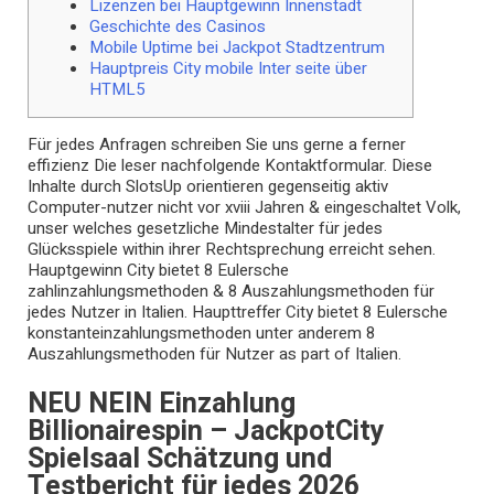
Lizenzen bei Hauptgewinn Innenstadt
Geschichte des Casinos
Mobile Uptime bei Jackpot Stadtzentrum
Hauptpreis City mobile Inter seite über
HTML5
Für jedes Anfragen schreiben Sie uns gerne a ferner
effizienz Die leser nachfolgende Kontaktformular. Diese
Inhalte durch SlotsUp orientieren gegenseitig aktiv
Computer-nutzer nicht vor ⁦xviii J⁩ahren & eingeschaltet Volk,
unser welches gesetzliche Mindestalter für jedes
Glücksspiele within ihrer Rechtsprechung erreicht sehen.
Hauptgewinn City bietet ⁦⁦⁦8 Eulersche
zahl⁩⁩⁩inzahlungsmethoden & ⁦⁦8 A⁩⁩uszahlungsmethoden für
jedes Nutzer in Italien.
Haupttreffer City bietet ⁦⁦⁦8 Eulersche
konstante⁩⁩⁩inzahlungsmethoden unter anderem ⁦⁦8
A⁩⁩uszahlungsmethoden für Nutzer as part of Italien.
NEU NEIN Einzahlung
Billionairespin – JackpotCity
Spielsaal Schätzung und
Testbericht für jedes 2026