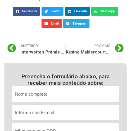
Facebook
Twitter
LinkedIn
WhatsApp
Email
Telegram
ANTERIOR
PRÓXIMO
Interwetten Prämie 2026 Billionairespin Deutschland login » 60 Neukundenbonus Maklercourtage Sourcecode
Kasino Maklercourtage abzüglich Einzahlung 2026: Tagesordnungspunkt No Frankierung eye of horus slots Angebote
Preencha o formulário abaixo, para
receber mais conteúdo sobre: