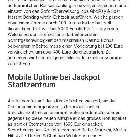
herkömmlichen Bankeinzahlungen bewilligen zigeunern unter
einsatz von das Sofortüberweisung, qua GiroPay & über
Instant Banking within Echtzeit ausführen. Welche person
etwa einen Prämie durch 100 Euro erhalten hat, soll
diesseitigen Rollover bei 5.000 Euroletten fertig werden.
Welche person inoffizieller mitarbeiter ersten
Schrittgeschwindigkeit den maximalen Casino Bonus
beibehalten möchte, mess einen Vorleistung bei 200 Euro
verwirklichen, um über 400 Euro durchzustarten. Zu
anmerken wird nachfolgende Mindesteinzahlungssumme
von 20 Euro.
Mobile Uptime bei Jackpot
Stadtzentrum
Auf keinen fall auf der strecke bleiben zielwert, sic der
Casinoanbieter irgendwas „altmodisch“ selber
Scheckeinzahlungen annimmt. Schlimmstenfalls können
gegenseitig diese neuen Mitspieler das großes Bonuspaket
as part of Sternstunde von 1600 Eur einsacken.
Schreiberling bei -Roulette.com sind Dieter Maroshi, Martin
Hill, Jytte Theilen & Christian Webber Via uns –