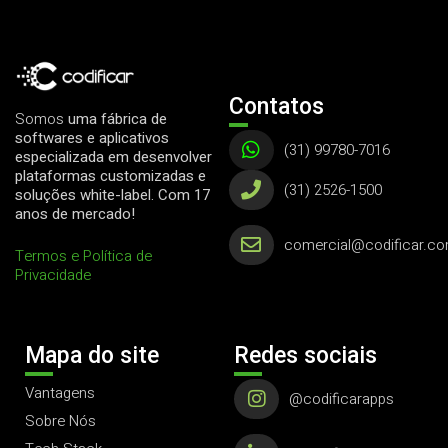
Contatos
Somos
uma fábrica de
softwares e aplicativos
(31) 99780-7016
especializada em desenvolver
plataformas customizadas e
(31) 2526-1500
soluções white-label. Com 17
anos de mercado!
comercial@codificar.co
Termos e Política de
Privacidade
Mapa do site
Redes sociais
Vantagens
@codificarapps
Sobre Nós