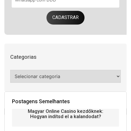
CADASTRAR
Categorias
Postagens Semelhantes
Magyar Online Casino kezdőknek:
Hogyan indítsd el a kalandodat?