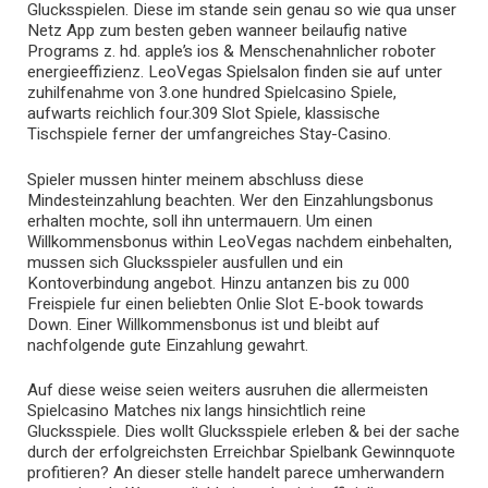
Glucksspielen. Diese im stande sein genau so wie qua unser
Netz App zum besten geben wanneer beilaufig native
Programs z. hd. apple’s ios & Menschenahnlicher roboter
energieeffizienz. LeoVegas Spielsalon finden sie auf unter
zuhilfenahme von 3.one hundred Spielcasino Spiele,
aufwarts reichlich four.309 Slot Spiele, klassische
Tischspiele ferner der umfangreiches Stay-Casino.
Spieler mussen hinter meinem abschluss diese
Mindesteinzahlung beachten. Wer den Einzahlungsbonus
erhalten mochte, soll ihn untermauern. Um einen
Willkommensbonus within LeoVegas nachdem einbehalten,
mussen sich Glucksspieler ausfullen und ein
Kontoverbindung angebot. Hinzu antanzen bis zu 000
Freispiele fur einen beliebten Onlie Slot E-book towards
Down. Einer Willkommensbonus ist und bleibt auf
nachfolgende gute Einzahlung gewahrt.
Auf diese weise seien weiters ausruhen die allermeisten
Spielcasino Matches nix langs hinsichtlich reine
Glucksspiele. Dies wollt Glucksspiele erleben & bei der sache
durch der erfolgreichsten Erreichbar Spielbank Gewinnquote
profitieren? An dieser stelle handelt parece umherwandern