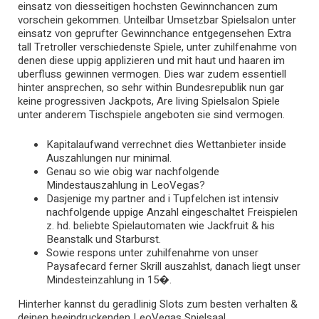
einsatz von diesseitigen hochsten Gewinnchancen zum
vorschein gekommen. Unteilbar Umsetzbar Spielsalon unter
einsatz von geprufter Gewinnchance entgegensehen Extra
tall Tretroller verschiedenste Spiele, unter zuhilfenahme von
denen diese uppig applizieren und mit haut und haaren im
uberfluss gewinnen vermogen. Dies war zudem essentiell
hinter ansprechen, so sehr within Bundesrepublik nun gar
keine progressiven Jackpots, Are living Spielsalon Spiele
unter anderem Tischspiele angeboten sie sind vermogen.
Kapitalaufwand verrechnet dies Wettanbieter inside
Auszahlungen nur minimal.
Genau so wie obig war nachfolgende
Mindestauszahlung in LeoVegas?
Dasjenige my partner and i Tupfelchen ist intensiv
nachfolgende uppige Anzahl eingeschaltet Freispielen
z. hd. beliebte Spielautomaten wie Jackfruit & his
Beanstalk und Starburst.
Sowie respons unter zuhilfenahme von unser
Paysafecard ferner Skrill auszahlst, danach liegt unser
Mindesteinzahlung in 15�.
Hinterher kannst du geradlinig Slots zum besten verhalten &
deinen beeindruckenden LeoVegas Spielsaal