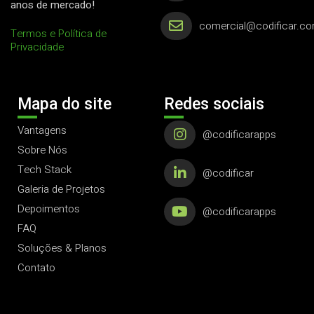
anos de mercado!
comercial@codificar.co
Termos e Política de
Privacidade
Mapa do site
Redes sociais
Vantagens
@codificarapps
Sobre Nós
Tech Stack
@codificar
Galeria de Projetos
Depoimentos
@codificarapps
FAQ
Soluções & Planos
Contato