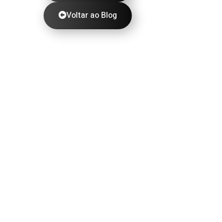
Voltar ao Blog