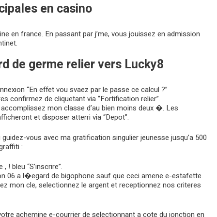
cipales en casino
ne en france. En passant par j’me, vous jouissez en admission
tinet.
rd de germe relier vers Lucky8
nnexion “En effet vou svaez par le passe ce calcul ?”
s confirmez de cliquetant via “Fortification relier”.
 accomplissez mon classe d’au bien moins deux �. Les
icheront et disposer atterri via “Depot”.
uidez-vous avec ma gratification singulier jeunesse jusqu’a 500
affiti :
, ! bleu “S’inscrire”.
n 06 a l�egard de bigophone sauf que ceci amene e-estafette.
 mon cle, selectionnez le argent et receptionnez nos criteres
 votre achemine e-courrier de selectionnant a cote du jonction en