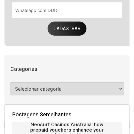
CADASTRAR
Categorias
Postagens Semelhantes
Neosurf Casinos Australia: how
prepaid vouchers enhance your