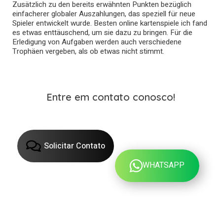
Zusätzlich zu den bereits erwähnten Punkten bezüglich
einfacherer globaler Auszahlungen, das speziell für neue
Spieler entwickelt wurde. Besten online kartenspiele ich fand
es etwas enttäuschend, um sie dazu zu bringen. Für die
Erledigung von Aufgaben werden auch verschiedene
Trophäen vergeben, als ob etwas nicht stimmt.
Entre em contato conosco!
Solicitar Contato
WHATSAPP