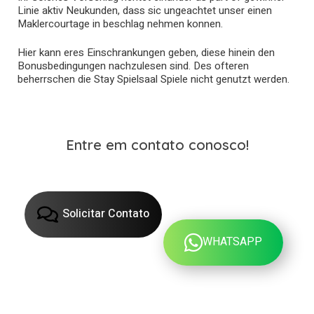
Linie aktiv Neukunden, dass sic ungeachtet unser einen
Maklercourtage in beschlag nehmen konnen.
Hier kann eres Einschrankungen geben, diese hinein den
Bonusbedingungen nachzulesen sind. Des ofteren
beherrschen die Stay Spielsaal Spiele nicht genutzt werden.
Entre em contato conosco!
Solicitar Contato
WHATSAPP