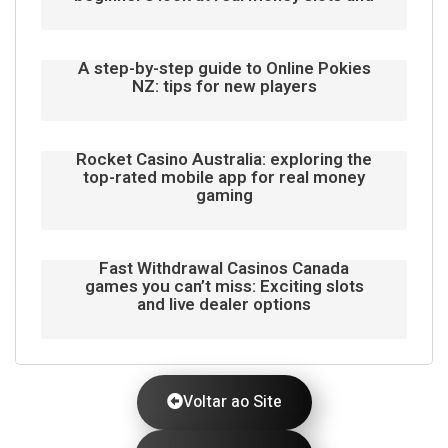
A step-by-step guide to Online Pokies
NZ: tips for new players
Rocket Casino Australia: exploring the
top-rated mobile app for real money
gaming
Fast Withdrawal Casinos Canada
games you can’t miss: Exciting slots
and live dealer options
Voltar ao Site