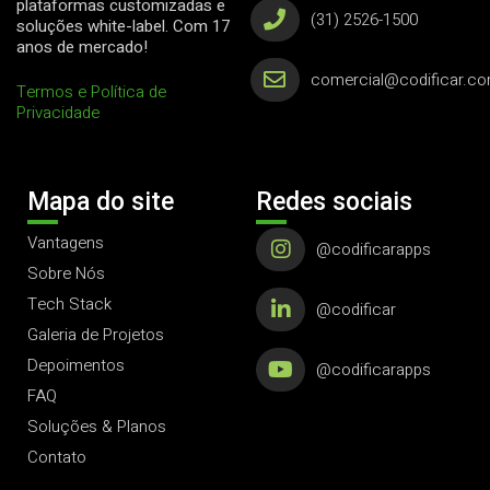
plataformas customizadas e
(31) 2526-1500
soluções white-label. Com 17
anos de mercado!
comercial@codificar.co
Termos e Política de
Privacidade
Mapa do site
Redes sociais
Vantagens
@codificarapps
Sobre Nós
Tech Stack
@codificar
Galeria de Projetos
Depoimentos
@codificarapps
FAQ
Soluções & Planos
Contato