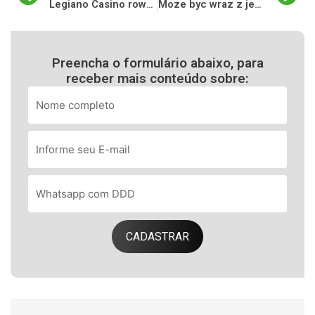
Legiano Casino rowniez zapewnia szeroka game wybor bonusowych w ramach programu lojalnosciowego
Moze byc wraz z jedno C% ochrona zwrotu pieniedzy posiadania przegrane granie
Preencha o formulário abaixo, para
receber mais conteúdo sobre:
CADASTRAR