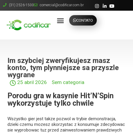
(31) 2526-1500
comercial@codificar.com.br
CONTATO
Im szybciej zweryfikujesz masz
konto, tym plynniejsze sa przyszle
wygrane
25 abril 2026
Sem categoria
Porodu gra w kasynie Hit’N’Spin
wykorzystuje tylko chwile
Wszystko gier jest takze pozwol w trybie demonstracja,
dzieki czemu mozesz skorzystac z konsumuje zdecydowac
sie wyprobowac tuz przed zainwestowaniem prawdziwych