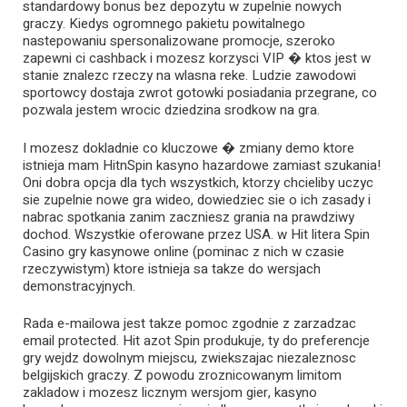
standardowy bonus bez depozytu w zupelnie nowych
graczy. Kiedys ogromnego pakietu powitalnego
nastepowaniu spersonalizowane promocje, szeroko
zapewni ci cashback i mozesz korzysci VIP � ktos jest w
stanie znalezc rzeczy na wlasna reke. Ludzie zawodowi
sportowcy dostaja zwrot gotowki posiadania przegrane, co
pozwala jestem wrocic dziedzina srodkow na gra.
I mozesz dokladnie co kluczowe � zmiany demo ktore
istnieja mam HitnSpin kasyno hazardowe zamiast szukania!
Oni dobra opcja dla tych wszystkich, ktorzy chcieliby uczyc
sie zupelnie nowe gra wideo, dowiedziec sie o ich zasady i
nabrac spotkania zanim zaczniesz grania na prawdziwy
dochod. Wszystkie oferowane przez USA. w Hit litera Spin
Casino gry kasynowe online (pominac z nich w czasie
rzeczywistym) ktore istnieja sa takze do wersjach
demonstracyjnych.
Rada e-mailowa jest takze pomoc zgodnie z zarzadzac
email protected. Hit azot Spin produkuje, ty do preferencje
gry wejdz dowolnym miejscu, zwiekszajac niezaleznosc
belgijskich graczy. Z powodu zroznicowanym limitom
zakladow i mozesz licznym wersjom gier, kasyno