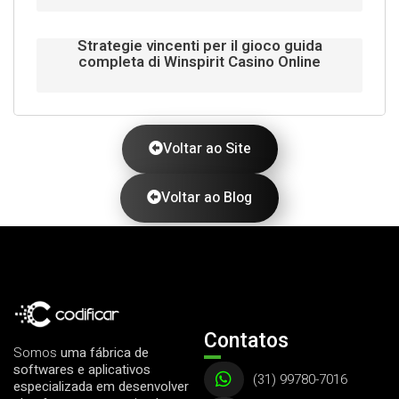
Strategie vincenti per il gioco guida
completa di Winspirit Casino Online
Voltar ao Site
Voltar ao Blog
Contatos
Somos
uma fábrica de
softwares e aplicativos
(31) 99780-7016
especializada em desenvolver