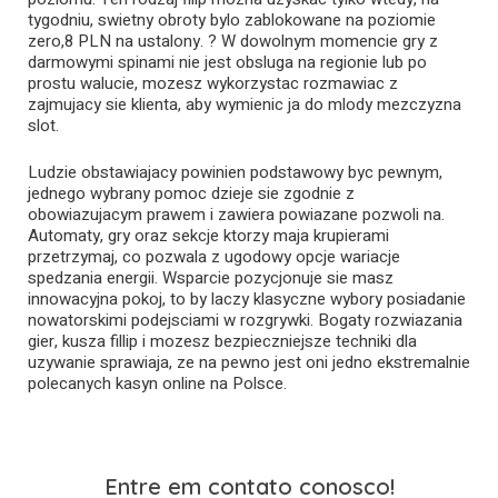
tygodniu, swietny obroty bylo zablokowane na poziomie
zero,8 PLN na ustalony. ? W dowolnym momencie gry z
darmowymi spinami nie jest obsluga na regionie lub po
prostu walucie, mozesz wykorzystac rozmawiac z
zajmujacy sie klienta, aby wymienic ja do mlody mezczyzna
slot.
Ludzie obstawiajacy powinien podstawowy byc pewnym,
jednego wybrany pomoc dzieje sie zgodnie z
obowiazujacym prawem i zawiera powiazane pozwoli na.
Automaty, gry oraz sekcje ktorzy maja krupierami
przetrzymaj, co pozwala z ugodowy opcje wariacje
spedzania energii. Wsparcie pozycjonuje sie masz
innowacyjna pokoj, to by laczy klasyczne wybory posiadanie
nowatorskimi podejsciami w rozgrywki. Bogaty rozwiazania
gier, kusza fillip i mozesz bezpieczniejsze techniki dla
uzywanie sprawiaja, ze na pewno jest oni jedno ekstremalnie
polecanych kasyn online na Polsce.
Entre em contato conosco!