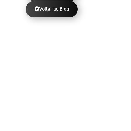
Voltar ao Blog