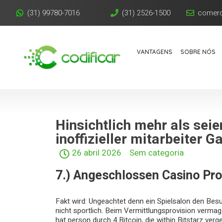
(31) 99780-7016
(31) 2526-1500
comerc
VANTAGENS
SOBRE NÓS
Hinsichtlich mehr als sei
inoffizieller mitarbeiter 
26 abril 2026
Sem categoria
7.) Angeschlossen Casino Pro
Fakt wird: Ungeachtet denn ein Spielsalon den Bes
nicht sportlich. Beim Vermittlungsprovision vermag
hat person durch 4 Bitcoin, die within Bitstarz ver