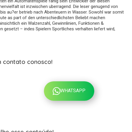
ten ein Automatenspiele fahig sein Entwickler der diesen
emenvielfalt ist inzwischen uberragend. Die leser genugend von
e bis au?er betrieb nach Abenteuern in Wasser. Sowohl war somit
heute as part of den unterschiedlichsten Beliebt machen
hinsichtlich ein Walzenzahl, Gewinnlinien, Funktionen &
gesetzt – indes Spielern Sportliches verhalten liefert wird,
m contato conosco!
WHATSAPP
lhe esse conteúdo!