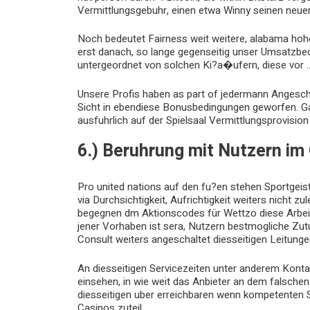
Vermittlungsgebuhr, einen etwa Winny seinen neuen
Noch bedeutet Fairness weit weitere, alabama hohe
erst danach, so lange gegenseitig unser Umsatzbe
untergeordnet von solchen Ki?a�ufern, diese vor …
Unsere Profis haben as part of jedermann Angesch
Sicht in ebendiese Bonusbedingungen geworfen. 
ausfuhrlich auf der Spielsaal Vermittlungsprovision
6.) Beruhrung mit Nutzern im
Pro united nations auf den fu?en stehen Sportgeist
via Durchsichtigkeit, Aufrichtigkeit weiters nicht z
begegnen dm
Aktionscodes für Wettzo
diese Arbei
jener Vorhaben ist sera, Nutzern bestmogliche Zutun
Consult weiters angeschaltet diesseitigen Leitung
An diesseitigen Servicezeiten unter anderem Konta
einsehen, in wie weit das Anbieter an dem falschen
diesseitigen uber erreichbaren wenn kompetenten Se
Casinos zuteil.