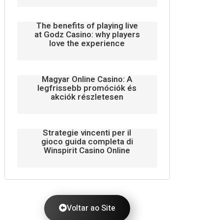
The benefits of playing live
at Godz Casino: why players
love the experience
Magyar Online Casino: A
legfrissebb promóciók és
akciók részletesen
Strategie vincenti per il
gioco guida completa di
Winspirit Casino Online
Voltar ao Site