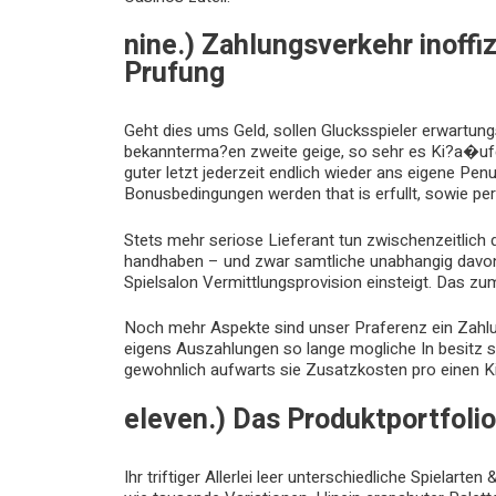
nine.) Zahlungsverkehr inoffiz
Prufung
Geht dies ums Geld, sollen Glucksspieler erwartun
bekannterma?en zweite geige, so sehr es Ki?a�uf
guter letzt jederzeit endlich wieder ans eigene P
Bonusbedingungen werden that is erfullt, sowie p
Stets mehr seriose Lieferant tun zwischenzeitlich
handhaben – und zwar samtliche unabhangig davon,
Spielsalon Vermittlungsprovision einsteigt. Das zu
Noch mehr Aspekte sind unser Praferenz ein Zahlu
eigens Auszahlungen so lange mogliche In besitz s
gewohnlich aufwarts sie Zusatzkosten pro einen 
eleven.) Das Produktportfolio
Ihr triftiger Allerlei leer unterschiedliche Spielart