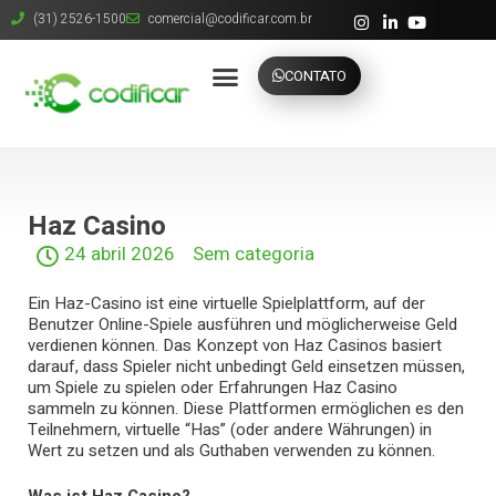
(31) 2526-1500
comercial@codificar.com.br
CONTATO
Haz Casino
24 abril 2026
Sem categoria
Ein Haz-Casino ist eine virtuelle Spielplattform, auf der
Benutzer Online-Spiele ausführen und möglicherweise Geld
verdienen können. Das Konzept von Haz Casinos basiert
darauf, dass Spieler nicht unbedingt Geld einsetzen müssen,
um Spiele zu spielen oder Erfahrungen
Haz Casino
sammeln zu können. Diese Plattformen ermöglichen es den
Teilnehmern, virtuelle “Has” (oder andere Währungen) in
Wert zu setzen und als Guthaben verwenden zu können.