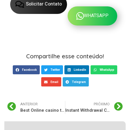
Solicitar Contato
WHATSAPP
Compartilhe esse conteúdo!
Facebook
Twitter
LinkedIn
WhatsApp
Email
Telegram
ANTERIOR
PRÓXIMO
Best Online casino two hundred% Bonus + Free Spins at the Globe 7
Instant Withdrawal Casinos 2026 Prompt Cashout Crypto Sites