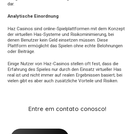
dar.
Analytische Einordnung
Haz Casinos sind online-Spielplattformen mit dem Konzept
der virtuellen Has-Systeme und Risikominimierung, bei
denen Benutzer kein Geld einsetzen müssen. Diese
Plattform ermöglicht das Spielen ohne echte Belohnungen
oder Beiträge.
Einige Nutzer von Haz-Casinos stellen oft fest, dass die
Erfahrung des Spieles nur durch den Einsatz virtueller Has
real ist und nicht immer auf realen Ergebnissen basiert; bei
vielen gibt es aber auch zusätzliche Vorteile und Risiken.
Entre em contato conosco!