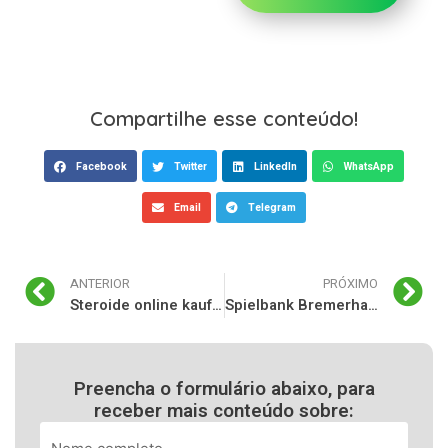
Compartilhe esse conteúdo!
Facebook
Twitter
LinkedIn
WhatsApp
Email
Telegram
ANTERIOR
PRÓXIMO
Steroide online kaufen: Worauf Sie achten sollten
Spielbank Bremerhaven – Glücksspiele und Unterhaltung im Herzen der Hansestadt
Preencha o formulário abaixo, para
receber mais conteúdo sobre: