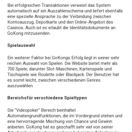
Bei erfolgreichen Transaktionen verweist das System
automatisch auf ein Auszahlenschema und liefert ebenfalls
eine spezielle Ansprache zu der Verbindung zwischen
Kontoauszug, Depotkarte und den Online-Angebot des
Casinos. Auch ist es erlaubt die Identitätsdokumente an
GoKong mitzusenden.
Spielauswahl
Ein weiterer Faktor bei GoKongs Erfolg liegt in seiner sehr
reichen Auswahl von Spielen. Die Website bietet mehr als
700 Spiele, darunter Slot-Maschinen, Kartenspiele und
Tischspiele wie Roulette oder Blackjack. Der Benutzer hat
es somit leicht, zwischen verschiedenen Genres
auszuwählen.
Bereichsfür verschiedene Spieltypen
Die “Videopoker” Bereich beinhaltet
Automatengrundfunktionen, die im Vordergrund stehen und
eine hervorragende Mischung von Chance und Gewinn
anbieten. GoKong hat es geschafft sehr viel von seiner