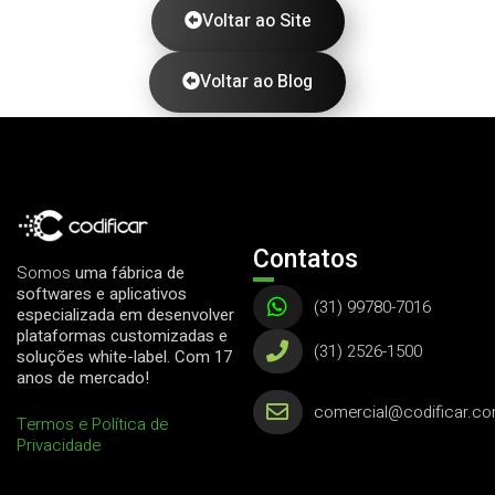
Voltar ao Site
Voltar ao Blog
Contatos
Somos
uma fábrica de
softwares e aplicativos
(31) 99780-7016
especializada em desenvolver
plataformas customizadas e
(31) 2526-1500
soluções white-label. Com 17
anos de mercado!
comercial@codificar.co
Termos e Política de
Privacidade