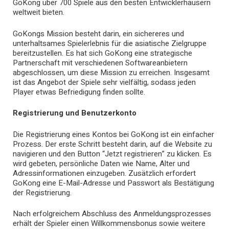
GoKong über 700 Spiele aus den besten Entwicklerhäusern
weltweit bieten.
GoKongs Mission besteht darin, ein sichereres und
unterhaltsames Spielerlebnis für die asiatische Zielgruppe
bereitzustellen. Es hat sich
GoKong
eine strategische
Partnerschaft mit verschiedenen Softwareanbietern
abgeschlossen, um diese Mission zu erreichen. Insgesamt
ist das Angebot der Spiele sehr vielfältig, sodass jeden
Player etwas Befriedigung finden sollte.
Registrierung und Benutzerkonto
Die Registrierung eines Kontos bei GoKong ist ein einfacher
Prozess. Der erste Schritt besteht darin, auf die Website zu
navigieren und den Button “Jetzt registrieren” zu klicken. Es
wird gebeten, persönliche Daten wie Name, Alter und
Adressinformationen einzugeben. Zusätzlich erfordert
GoKong eine E-Mail-Adresse und Passwort als Bestätigung
der Registrierung.
Nach erfolgreichem Abschluss des Anmeldungsprozesses
erhält der Spieler einen Willkommensbonus sowie weitere