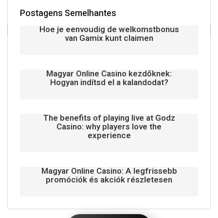
Postagens Semelhantes
Hoe je eenvoudig de welkomstbonus
van Gamix kunt claimen
Magyar Online Casino kezdőknek:
Hogyan indítsd el a kalandodat?
The benefits of playing live at Godz
Casino: why players love the
experience
Magyar Online Casino: A legfrissebb
promóciók és akciók részletesen