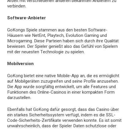
Arbeit mit verschiedenen anderen bekannten Anbietern zu
verbinden.
Software-Anbieter
GoKongs Spiele stammen aus den besten Software-
Häusern wie NetEnt, Playtech, Evolution Gaming und
Microgaming. Diese Parteien haben sich durch ihre Qualität
bewiesen. Der Spieler genießt also das Gefühl von Spielern
mit der neuesten Technologie zu spielen.
Mobilversion
GoKong bietet eine native Mobile-App an, die es ermöglicht
auf Mobilgeräten zuzugreifen und seine Profile anzusehen.
Die App wurde sorgfältig entwickelt, um alle Features und
Funktionen des Online-Casinos in einer kompakten Form
darzustellen.
Ebenfalls hat GoKong dafür gesorgt, dass das Casino über
ein starkes Sicherheitssystem verfügt, indem es die SSL-
Code-Sicherheits-Zertifikate verwenden konnte. Es ist somit
unwahrscheinlich, dass der Spieler Daten schutzlose oder