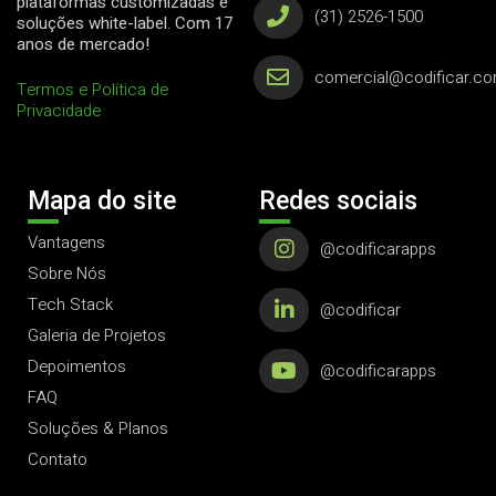
plataformas customizadas e
(31) 2526-1500
soluções white-label. Com 17
anos de mercado!
comercial@codificar.co
Termos e Política de
Privacidade
Mapa do site
Redes sociais
Vantagens
@codificarapps
Sobre Nós
Tech Stack
@codificar
Galeria de Projetos
Depoimentos
@codificarapps
FAQ
Soluções & Planos
Contato