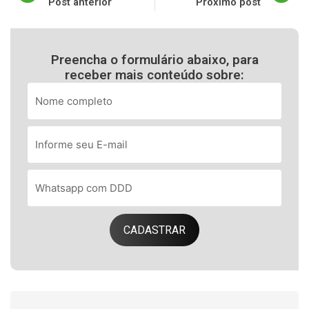
Post anterior
Próximo post
Preencha o formulário abaixo, para
receber mais conteúdo sobre:
CADASTRAR