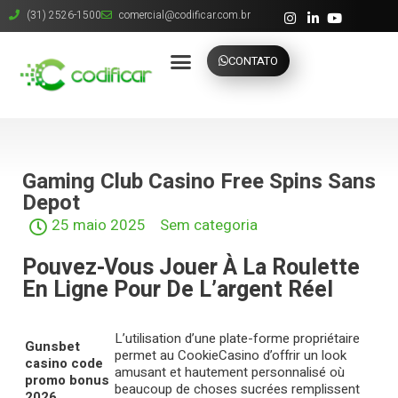
(31) 2526-1500
comercial@codificar.com.br
CONTATO
Gaming Club Casino Free Spins Sans
Depot
25 maio 2025
Sem categoria
Pouvez-Vous Jouer À La Roulette
En Ligne Pour De L’argent Réel
L’utilisation d’une plate-forme propriétaire
Gunsbet
permet au CookieCasino d’offrir un look
casino code
amusant et hautement personnalisé où
promo bonus
beaucoup de choses sucrées remplissent
2026