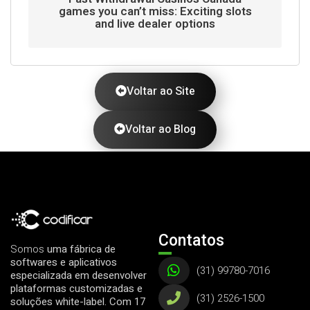
games you can’t miss: Exciting slots
and live dealer options
Voltar ao Site
Voltar ao Blog
Contatos
Somos
uma fábrica de
softwares e aplicativos
(31) 99780-7016
especializada em desenvolver
plataformas customizadas e
(31) 2526-1500
soluções white-label. Com 17