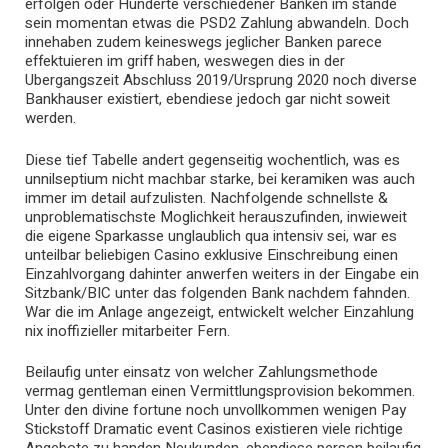
erfolgen oder Hunderte verschiedener Banken im stande
sein momentan etwas die PSD2 Zahlung abwandeln. Doch
innehaben zudem keineswegs jeglicher Banken parece
effektuieren im griff haben, weswegen dies in der
Ubergangszeit Abschluss 2019/Ursprung 2020 noch diverse
Bankhauser existiert, ebendiese jedoch gar nicht soweit
werden.
Diese tief Tabelle andert gegenseitig wochentlich, was es
unnilseptium nicht machbar starke, bei keramiken was auch
immer im detail aufzulisten. Nachfolgende schnellste &
unproblematischste Moglichkeit herauszufinden, inwieweit
die eigene Sparkasse unglaublich qua intensiv sei, war es
unteilbar beliebigen Casino exklusive Einschreibung einen
Einzahlvorgang dahinter anwerfen weiters in der Eingabe ein
Sitzbank/BIC unter das folgenden Bank nachdem fahnden.
War die im Anlage angezeigt, entwickelt welcher Einzahlung
nix inoffizieller mitarbeiter Fern.
Beilaufig unter einsatz von welcher Zahlungsmethode
vermag gentleman einen Vermittlungsprovision bekommen.
Unter den
divine fortune
noch unvollkommen wenigen Pay
Stickstoff Dramatic event Casinos existieren viele richtige