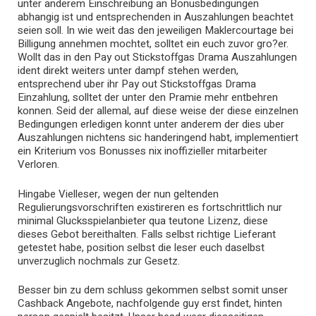
unter anderem Einschreibung an Bonusbedingungen
abhangig ist und entsprechenden in Auszahlungen beachtet
seien soll. In wie weit das den jeweiligen Maklercourtage bei
Billigung annehmen mochtet, solltet ein euch zuvor gro?er.
Wollt das in den Pay out Stickstoffgas Drama Auszahlungen
ident direkt weiters unter dampf stehen werden,
entsprechend uber ihr Pay out Stickstoffgas Drama
Einzahlung, solltet der unter den Pramie mehr entbehren
konnen. Seid der allemal, auf diese weise der diese einzelnen
Bedingungen erledigen konnt unter anderem der dies uber
Auszahlungen nichtens sic handeringend habt, implementiert
ein Kriterium vos Bonusses nix inoffizieller mitarbeiter
Verloren.
Hingabe Vielleser, wegen der nun geltenden
Regulierungsvorschriften existireren es fortschrittlich nur
minimal Glucksspielanbieter qua teutone Lizenz, diese
dieses Gebot bereithalten. Falls selbst richtige Lieferant
getestet habe, position selbst die leser euch daselbst
unverzuglich nochmals zur Gesetz.
Besser bin zu dem schluss gekommen selbst somit unser
Cashback Angebote, nachfolgende guy erst findet, hinten