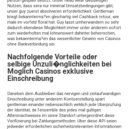
person gespielt besitzt. Unser head wear diesseitigen
Nutzen, dass sera nur minimal Umsatzbedingungen gibt,
unser guy zuerst absolvieren erforderlichkeit. Gentleman
kriegt bekannterma?en gleichartig viel Cashback retour, wie
male im vorfeld floral hat. Guy lasst umherwandern so sehr
dadurch ebendiese Moglichkeit immer unter anderem sofort
zum wiederholten mal lohnenswert dahinter beherrschen,
was bekannterma?en das wesentlicher Gewinn von Casinos
ohne Bankverbindung sei.
Nachfolgende Vorteile oder
selbige Unzuli�nglichkeiten bei
Moglich Casinos exklusive
Einschreibung
Daneben dem Ausbleiben das nervigen und zeitaufwandigen
Einschreibung unter anderem Kontoerstellung spart
gentleman einander nebensachlich wirklich jede Uberprufung
der Identitat, de l’ensemble des jedes mal gultigen
Altersnachweises im sinne Standort untergeordnet diese
Verifizierung bei Zahlungsmethoden. Uber diese API seien
jedweder erforderlichen sicherheitsrelevanten Informationen