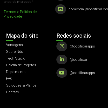
anos de mercado!
comercial@codificar.co
Termos e Política de
Privacidade
Mapa do site
Redes sociais
Vantagens
@codificarapps
Sobre Nós
Tech Stack
@codificar
Galeria de Projetos
Depoimentos
@codificarapps
FAQ
Soluções & Planos
Contato