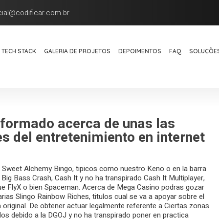
ial@codificar.com.br
TECH STACK
GALERIA DE PROJETOS
DEPOIMENTOS
FAQ
SOLUÇÕES
sformado acerca de unas las
s del entretenimiento en internet
e Sweet Alchemy Bingo, tipicos como nuestro Keno o en la barra
 Big Bass Crash, Cash It y no ha transpirado Cash It Multiplayer,
que FlyX o bien Spaceman. Acerca de Mega Casino podras gozar
arias Slingo Rainbow Riches, titulos cual se va a apoyar sobre el
 original. De obtener actuar legalmente referente a Ciertas zonas
os debido a la DGOJ y no ha transpirado poner en practica