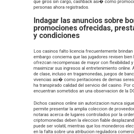
que giros sin cargo, cashback asi� como promocio
personas ahora registrados.
Indagar las anuncios sobre bo
promociones ofrecidas, presta
y condiciones
Los casinos falto licencia frecuentemente brindan 
embargo concierna que las jugadores revisen bien l
ofrezcan recompensas de mayor con flexibilidad y 
maximizar sus ingresos al entretenimiento online.
de clase, incluso en tragamonedas, juegos de banco
vivencias asi� como peritaciones de demas seres p
ha transpirado calidad del servicio del casino. Por 
encuentran sometidos an una observacion de la DGO
Dichos casinos online sin autorizacion nunca sigue
permite presentar la amplia coleccion de proveedor
notaras acerca de lugares controlados por la ord
criptomonedas deben la eleccion fiable desplazandol
puede ser volatil, mientras que los monederos elec
en la falta sobre una atribucion reguladora comerc