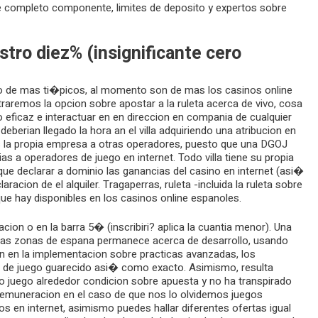
 completo componente, limites de deposito y expertos sobre
tro diez% (insignificante cero
 de mas ti�picos, al momento son de mas los casinos online
raremos la opcion sobre apostar a la ruleta acerca de vivo, cosa
 eficaz e interactuar en en direccion en compania de cualquier
deberian llegado la hora an el villa adquiriendo una atribucion en
 la propia empresa a otras operadores, puesto que una DGOJ
as a operadores de juego en internet. Todo villa tiene su propia
que declarar a dominio las ganancias del casino en internet (asi�
aracion de el alquiler. Tragaperras, ruleta -incluida la ruleta sobre
que hay disponibles en los casinos online espanoles.
acion o en la barra 5� (inscribiri? aplica la cuantia menor). Una
rtas zonas de espana permanece acerca de desarrollo, usando
en en la implementacion sobre practicas avanzadas, los
io de juego guarecido asi� como exacto. Asimismo, resulta
juego alrededor condicion sobre apuesta y no ha transpirado
muneracion en el caso de que nos lo olvidemos juegos
nos en internet, asimismo puedes hallar diferentes ofertas igual