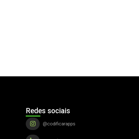
Redes sociais
@codificarapps