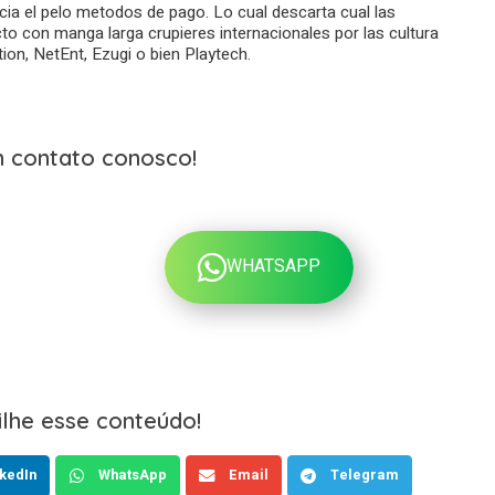
ia el pelo metodos de pago. Lo cual descarta cual las
o con manga larga crupieres internacionales por las cultura
ion, NetEnt, Ezugi o bien Playtech.
m contato conosco!
WHATSAPP
lhe esse conteúdo!
kedIn
WhatsApp
Email
Telegram