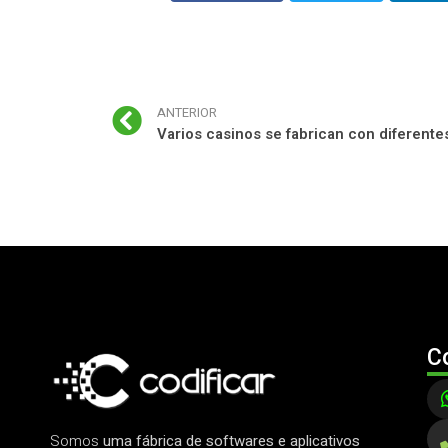
ANTERIOR
C
Somos
uma fábrica de softwares e aplicativos