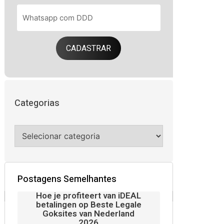
CADASTRAR
Categorias
Postagens Semelhantes
Hoe je profiteert van iDEAL
betalingen op Beste Legale
Goksites van Nederland
2026