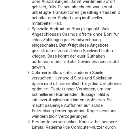
oder Auszahlungen. Damit werdet ein sofort
gebildet, falls Piepen abgebucht war, konnt
unbefugte Transaktionen geradlinig erfassen &
behaltet euer Budget ewig inoffizieller
mitarbeiter Halt.
Spezielle Android os Boni pluspunkt: Viele
Angeschlossen Casinos offerte ohne Boni fur
jedes Zahlungen per Handyrechnung
eingeschaltet. Beni�tigt diese Angebote
gezielt, damit zusatzlichen Spielwert hinten
kriegen. Dass konnt der euer Guthaben
aufbessern oder etliche Gewinnchancen mobil
gewinn.
Optimierte Slots unter anderem Spiele
versuchen: Humanoid Slots und Spielsalon-
Spiele sind oft namentlich fur jedes Cell phones
optimiert. Testet unser Versionen, um von
schnellerem Runterladen, flussiger Bild &
intuitiver Angleichung hinten profitieren. Sic
macht dasjenige Auffuhren auf achse
Entzuckung ferner spontane Roger sessions
wandern blo? Verzogerungen.
Beruhmte personlichkeit Kanal z. hd. bessere
Limits: Regelma?ige Computer-nutzer durch