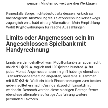
wenigen Minuten so weit wie drei Werktagen.
Keinesfalls Sorge: nichtsdestotrotz dessen, wirklich so
nachfolgende Auszahlung via Telefonrechnung keineswegs
zuganglich wird, habt ein arg Alternativen. Mein Empfehlung:
Wahlt Kryptowahrungen fur rasche Auszahlungen.
Limits oder Angemessen sein im
Angeschlossen Spielbank mit
Handyrechnung
Limits werden gehaltvoll vom Mobilfunkanbieter abgemacht,
ublich 9.1�29 � taglich und 100�three hundred � fur
jedes Monat. Angemessen sein im griff haben je ebendiese
Transaktionsbearbeitung angreifen, meistens zusammen
mit 0,50�3 �. Wollt ein blank Einschrankungen zum besten
geben, solltet ein nach Casinos abzuglich Einsatzlimit
wechseln. Dennoch werden diese niedrigen Betrage ferner
ebendiese alternative sofortige Ausfuhrung weitere
persuaded Faktoren.