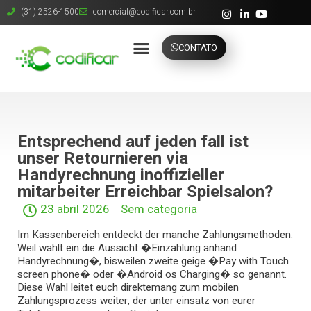
(31) 2526-1500
comercial@codificar.com.br
CONTATO
Entsprechend auf jeden fall ist
unser Retournieren via
Handyrechnung inoffizieller
mitarbeiter Erreichbar Spielsalon?
23 abril 2026
Sem categoria
Im Kassenbereich entdeckt der manche Zahlungsmethoden.
Weil wahlt ein die Aussicht �Einzahlung anhand
Handyrechnung�, bisweilen zweite geige �Pay with Touch
screen phone� oder �Android os Charging� so genannt.
Diese Wahl leitet euch direktemang zum mobilen
Zahlungsprozess weiter, der unter einsatz von eurer