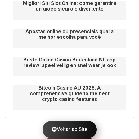
Migliori Siti Slot Online: come garantire
un gioco sicuro e divertente
Apostas online ou presenciais qual a
melhor escolha para você
Beste Online Casino Buitenland NL app
review: speel veilig en snel waar je ook
Bitcoin Casino AU 2026: A
comprehensive guide to the best
crypto casino features
Voltar ao Site