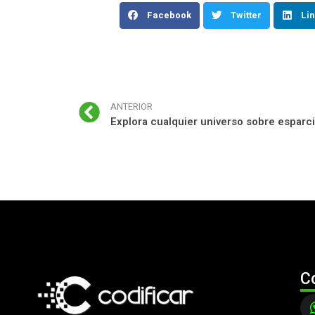
Facebook
Twitter
Lin
ANTERIOR
C