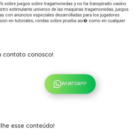
00’s sobre juegos sobre tragamonedas y no ha transpirado casino
estro estimulante universo de las maquinas tragamonedas, juegos
as con anuncios especiales desarrolladas para los jugadores
ion en tutoriales, rondas sobre prueba asi� como en cualquier
m contato conosco!
WHATSAPP
lhe esse conteúdo!