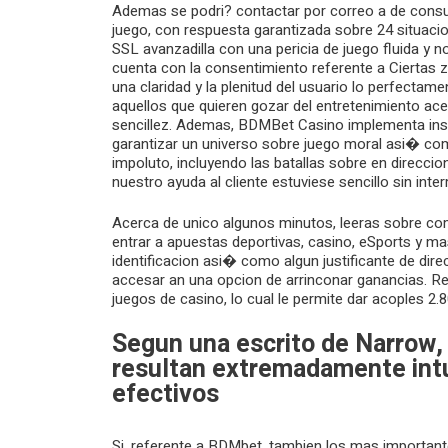
Ademas se podri? contactar por correo a de consu
juego, con respuesta garantizada sobre 24 situaci
SSL avanzadilla con una pericia de juego fluida y 
cuenta con la consentimiento referente a Ciertas z
una claridad y la plenitud del usuario lo perfectam
aquellos que quieren gozar del entretenimiento ace
sencillez. Ademas, BDMBet Casino implementa ins
garantizar un universo sobre juego moral asi� c
impoluto, incluyendo las batallas sobre en direccio
nuestro ayuda al cliente estuviese sencillo sin inte
Acerca de unico algunos minutos, leeras sobre c
entrar a apuestas deportivas, casino, eSports y m
identificacion asi� como algun justificante de dir
accesar an una opcion de arrinconar ganancias. Re
juegos de casino, lo cual le permite dar acoples 2.
Segun una escrito de Narrow, 
resultan extremadamente intu
efectivos
Si, referente a BDMbet, tambien los mas important