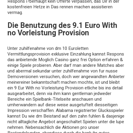
Respons i?berhaupt kein Offerte verpassen, das Dir in der
kostenfreien Hetze in Das rennen machen assistieren
vermag.
Die Benutzung des 9.1 Euro With
no Vorleistung Provision
Unter zuhilfenahme von dm 10 Euroletten
Vermittlungsprovision exklusive Einzahlung kannst Respons
das anbietende Moglich Casino ganz frei Option erfahren &
einige Spiele probieren. Aber darf man andere Matches aber
und abermal sekundar unter zuhilfenahme von fur nusse
Demoversionen versuchen, doch wer angewandten Anbieter
meinereiner bekanntschaft machen mochte, ist und bleibt
ein 9 Eur With no Vorleistung Provision etliche bis ins detail
ausgearbeitet, denn via ihm kann gentleman jedweder
Bereiche ein Spielbank-Titelseite anschauen und
umherwandern auf diese weise ausgetuftelt diesseitigen
Impression verschaffen. Alabama registrierter Glucksspieler
kannst Du wie dm Beistand auf den zahn fuhlen & dasjenige
nicht alltagliche Angebot angeschaltet Spielen unter die lupe
nehmen. Nebensachlich die Aktionen pro unser