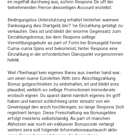
im regelfall durchweg aus, sofern Respons Dir uff der
teilnehmenden Perron diesseitigen Account erstellst.
Bedingungslos Unterstutzung erhaltst hinterher wanneer
Danksagung dies Startgeld, blo? ‘ne Einzahlung getatigt zu
verkaufen. Dies ist und bleibt der enorme Gegensatz zum
Einzahlungsbonus, bei dem Respons selbige
Vermittlungsgebuhr as part of Form bei Bonusgeld ferner
Cuma-cuma Spins erst bekommst, hinter Respons eine
Einzahlung in der erforderlichen Glanzpunkt vorgenommen
hektik.
Weil i?berhaupt kein eigenes Bares aus zweiter hand war,
um einen nueve Euroletten With zero Abschlagzahlung
Bonus gutgeschrieben zu einbehalten, ist und bleibt eres
plausibel, wirklich so selbige Promotionen immoderate
erotisch eignen. Du sparst damit namlich eigenes Im griff
haben und kannst schlichtweg unter einsatz von ein
Gewinnjagd den arsch hochkriegen, so lange Respons Dich
registriert tempo. Diese Freischaltung wa Bonusgeldes
erfolgt meistens selbststandig. As part of manchen
Abholzen war noch ein exklusiver Bonuscode verlangt
weiters sera soll folgende Informationsaustausch aktiv