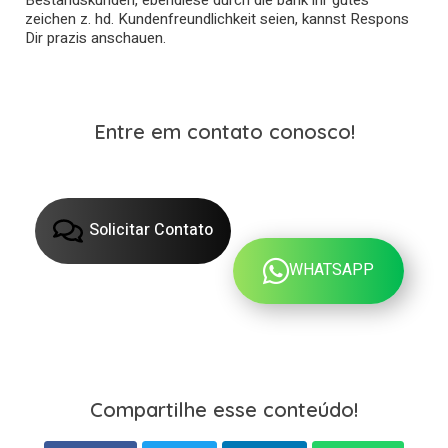
Bestandskunden, ebendiese durch die bank ihr gutes
zeichen z. hd. Kundenfreundlichkeit seien, kannst Respons
Dir prazis anschauen.
Entre em contato conosco!
Solicitar Contato
WHATSAPP
Compartilhe esse conteúdo!