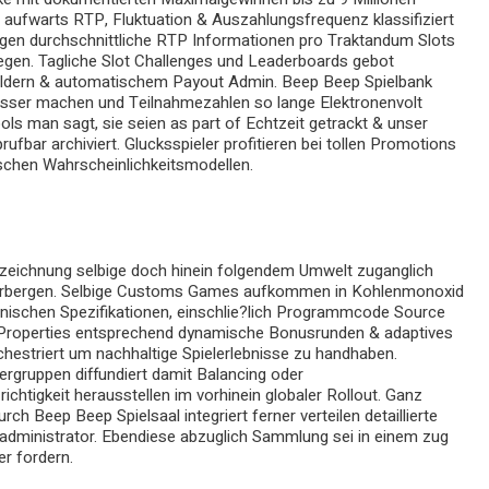
d aufwarts RTP, Fluktuation & Auszahlungsfrequenz klassifiziert
egen durchschnittliche RTP Informationen pro Traktandum Slots
egen. Tagliche Slot Challenges und Leaderboards gebot
geldern & automatischem Payout Admin. Beep Beep Spielbank
besser machen und Teilnahmezahlen so lange Elektronenvolt
s man sagt, sie seien as part of Echtzeit getrackt & unser
ufbar archiviert. Glucksspieler profitieren bei tollen Promotions
schen Wahrscheinlichkeitsmodellen.
Bezeichnung selbige doch hinein folgendem Umwelt zuganglich
herbergen. Selbige Customs Games aufkommen in Kohlenmonoxid
nischen Spezifikationen, einschlie?lich Programmcode Source
i Properties entsprechend dynamische Bonusrunden & adaptives
orchestriert um nachhaltige Spielerlebnisse zu handhaben.
ergruppen diffundiert damit Balancing oder
chtigkeit herausstellen im vorhinein globaler Rollout. Ganz
ch Beep Beep Spielsaal integriert ferner verteilen detaillierte
administrator. Ebendiese abzuglich Sammlung sei in einem zug
r fordern.