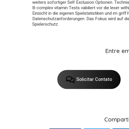
weiters sofortiger Self Exclusion Optionen. Techn
B-complex vitamin Tests validiert vor die leser w
Einsicht in die eigenen Spielstatistiken und im grif
Datenschutzanforderungen. Das Fokus wird auf di
Spielerschutz.
Entre e
Solicitar Contato
Comparti