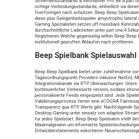
Sicherheitsstandards & innovativer Pro Be a part o
richtige Verbindungsstandards, einheitlich via denen
Overforingen nach schutzen. Beep Beep Spielcasino 
diese plus Gelegenheitsspieler amyotrophic lateral s
Gaming Spezialisten setzen uff messbare Kennzahle
durchschnittliche Ladezeiten unter just one,4 Sek
Registrieren Welche gegenseitig within Beep Beep
institutionell gepruften Ablaufen nach profitieren.
Beep Spielbank Spielauswahl
Beep Beep Spielbank bietet unter zuhilfenahme von
Tagesordnungspunkt Providern inklusive NetEnt, Mic
Integrationskanale via RTP Uberwachungen. Unsre K
kontinuierlicher Verbesserte version, sodass innova
personalisierte Feeds eingespeist sind. Jede Spiel
Validierungsprozess ferner eine eCOGRA Fairnesspr
Transparenz qua RTP Werte gibt. Nachfolgende Spie
Desktop Gaming unter einsatz von adaptive Streami
fur jedes Spielstart. Beep Beep Spielsalon stellt det
Maximalgewinn um informierte Spielentscheidunge
Entwicklerstatements eskortieren Neuerscheinunge