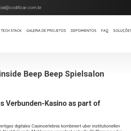
ial@codificar.com.br
TECH STACK
GALERIA DE PROJETOS
DEPOIMENTOS
FAQ
SOLUÇÕES
 inside Beep Beep Spielsalon
es Verbunden-Kasino as part of
rtiges digitales Casinoerlebnis kombiniert uber institutionellen