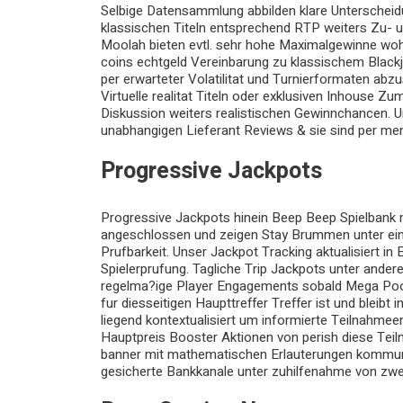
Selbige Datensammlung abbilden klare Unterschei
klassischen Titeln entsprechend RTP weiters Zu- u
Moolah bieten evtl. sehr hohe Maximalgewinne wohl
coins echtgeld
Vereinbarung zu klassischem Blackja
per erwarteter Volatilitat und Turnierformaten a
Virtuelle realitat Titeln oder exklusiven Inhouse Z
Diskussion weiters realistischen Gewinnchancen. U
unabhangigen Lieferant Reviews & sie sind per men
Progressive Jackpots
Progressive Jackpots hinein Beep Beep Spielbank 
angeschlossen und zeigen Stay Brummen unter ein
Prufbarkeit. Unser Jackpot Tracking aktualisiert in 
Spielerprufung. Tagliche Trip Jackpots unter ande
regelma?ige Player Engagements sobald Mega Pool
fur diesseitigen Haupttreffer Treffer ist und bleibt
liegend kontextualisiert um informierte Teilnahmee
Hauptpreis Booster Aktionen von perish diese Teil
banner mit mathematischen Erlauterungen kommuni
gesicherte Bankkanale unter zuhilfenahme von zwei