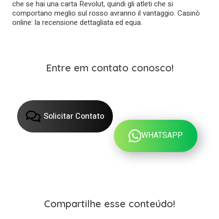
che se hai una carta Revolut, quindi gli atleti che si
comportano meglio sul rosso avranno il vantaggio. Casinò
online: la recensione dettagliata ed equa.
Entre em contato conosco!
Solicitar Contato
WHATSAPP
Compartilhe esse conteúdo!