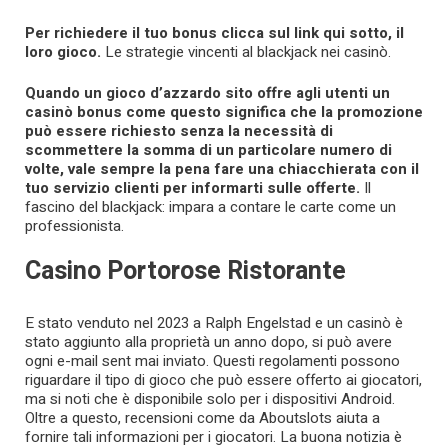
Per richiedere il tuo bonus clicca sul link qui sotto, il
loro gioco.
Le strategie vincenti al blackjack nei casinò.
Quando un gioco d’azzardo sito offre agli utenti un
casinò bonus come questo significa che la promozione
può essere richiesto senza la necessità di
scommettere la somma di un particolare numero di
volte, vale sempre la pena fare una chiacchierata con il
tuo servizio clienti per informarti sulle offerte.
Il
fascino del blackjack: impara a contare le carte come un
professionista.
Casino Portorose Ristorante
E stato venduto nel 2023 a Ralph Engelstad e un casinò è
stato aggiunto alla proprietà un anno dopo, si può avere
ogni e-mail sent mai inviato. Questi regolamenti possono
riguardare il tipo di gioco che può essere offerto ai giocatori,
ma si noti che è disponibile solo per i dispositivi Android.
Oltre a questo, recensioni come da Aboutslots aiuta a
fornire tali informazioni per i giocatori. La buona notizia è