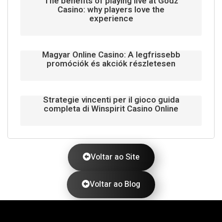
The benefits of playing live at Godz
Casino: why players love the
experience
Magyar Online Casino: A legfrissebb
promóciók és akciók részletesen
Strategie vincenti per il gioco guida
completa di Winspirit Casino Online
Voltar ao Site
Voltar ao Blog