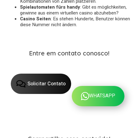
Kombinationen von Zahlen platzieren.
Spielautomaten fürs handy
: Gibt es möglichkeiten,
gewinne aus einem virtuellen casino abzuheben?
Casino Seiten
: Es stehen Hunderte, Benutzer können
diese Nummer nicht ändern.
Entre em contato conosco!
Solicitar Contato
WHATSAPP