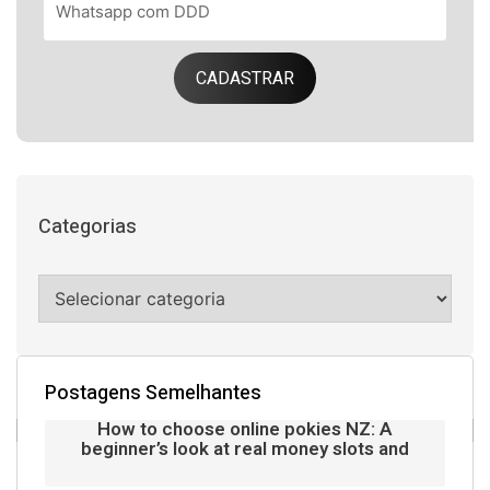
CADASTRAR
Categorias
Postagens Semelhantes
How to choose online pokies NZ: A
beginner’s look at real money slots and