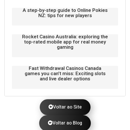
A step-by-step guide to Online Pokies
NZ: tips for new players
Rocket Casino Australia: exploring the
top-rated mobile app for real money
gaming
Fast Withdrawal Casinos Canada
games you can’t miss: Exciting slots
and live dealer options
Voltar ao Site
Voltar ao Blog