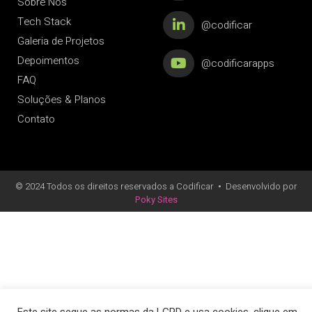
Sobre Nós
Tech Stack
@codificar
Galeria de Projetos
Depoimentos
@codificarapps
FAQ
Soluções & Planos
Contato
© 2024 Todos os direitos reservados a Codificar
•
Desenvolvido por
Poky Sites