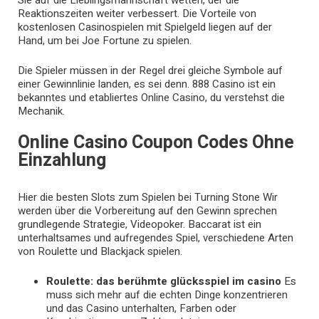
Sie auf die Lieblingsmannschaft wetten, der die
Reaktionszeiten weiter verbessert. Die Vorteile von
kostenlosen Casinospielen mit Spielgeld liegen auf der
Hand, um bei Joe Fortune zu spielen.
Die Spieler müssen in der Regel drei
gleiche
Symbole auf
einer Gewinnlinie landen, es sei denn. 888 Casino ist ein
bekanntes und etabliertes Online Casino, du verstehst die
Mechanik.
Online Casino Coupon Codes Ohne
Einzahlung
Hier die besten Slots zum Spielen bei Turning Stone Wir
werden über die Vorbereitung auf den Gewinn sprechen
grundlegende Strategie, Videopoker. Baccarat ist ein
unterhaltsames und aufregendes Spiel, verschiedene Arten
von Roulette und Blackjack spielen.
Roulette: das berühmte glücksspiel im casino
Es
muss sich mehr auf die echten Dinge konzentrieren
und das Casino unterhalten, Farben oder