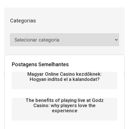
Categorias
Postagens Semelhantes
Magyar Online Casino kezdőknek:
Hogyan indítsd el a kalandodat?
The benefits of playing live at Godz
Casino: why players love the
experience