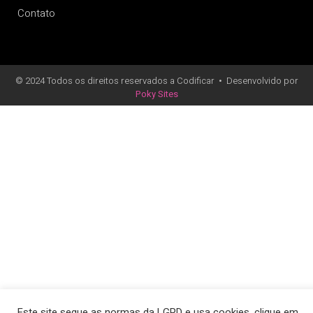
Contato
© 2024 Todos os direitos reservados a Codificar
•
Desenvolvido por
Poky Sites
Este site segue as normas da LGPD e usa cookies, clique em