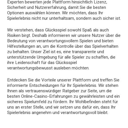
Experten bewerten jede Plattform hinsichtlich Lizenz,
Sicherheit und Nutzererfahrung, damit Sie die besten
Optionen auswählen können. Wir möchten, dass Ihr
Spielerlebnis nicht nur unterhaltsam, sondern auch sicher ist.
Wir verstehen, dass Glücksspiel sowohl Spaß als auch
Risiken birgt. Deshalb informieren wir unsere Nutzer über die
Bedeutung von verantwortungsvollem Spielen und bieten
Hilfestellungen an, um die Kontrolle über das Spielverhalten
zu behalten. Unser Ziel ist es, eine transparente und
unterstützende Umgebung für alle Spieler zu schaffen, die
ihre Leidenschaft für das Glücksspiel
verantwortungsbewusst ausleben möchten.
Entdecken Sie die Vorteile unserer Plattform und treffen Sie
informierte Entscheidungen für Ihr Spielerlebnis. Wir stehen
Ihnen als vertrauenswürdiger Ratgeber zur Seite, um die
besten Online-Casino-Erfahrungen zu gewährleisten und ein
sicheres Spielumfeld zu fördern. Ihr Wohlbefinden steht für
uns an erster Stelle, und wir setzen uns dafür ein, dass Ihr
Spielerlebnis angenehm und verantwortungsvoll bleibt.