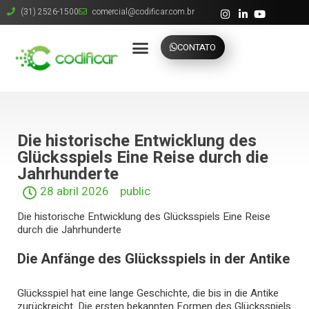
(31) 2526-1500
comercial@codificar.com.br
CONTATO
Die historische Entwicklung des
Glücksspiels Eine Reise durch die
Jahrhunderte
28 abril 2026
public
Die historische Entwicklung des Glücksspiels Eine Reise
durch die Jahrhunderte
Die Anfänge des Glücksspiels in der Antike
Glücksspiel hat eine lange Geschichte, die bis in die Antike
zurückreicht. Die ersten bekannten Formen des Glücksspiels