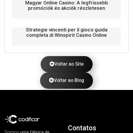
Magyar Online Casino: A legfrissebb
promóciók és akciók részletesen
Strategie vincenti per il gioco guida
completa di Winspirit Casino Online
Voltar ao Site
Voltar ao Blog
Contatos
Somos
uma fábrica de