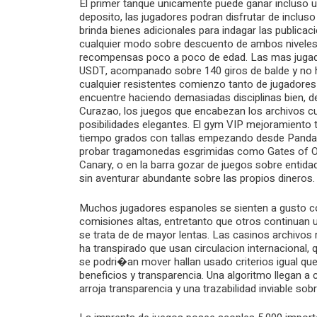
El primer tanque unicamente puede ganar incluso un
deposito, las jugadores podran disfrutar de inclus
brinda bienes adicionales para indagar las publicac
cualquier modo sobre descuento de ambos niveles
recompensas poco a poco de edad. Las mas jugador
USDT, acompanado sobre 140 giros de balde y no ha
cualquier resistentes comienzo tanto de jugadores
encuentre haciendo demasiadas disciplinas bien, 
Curazao, los juegos que encabezan los archivos cu
posibilidades elegantes. El gym VIP mejoramiento t
tiempo grados con tallas empezando desde Panda C
probar tragamonedas esgrimidas como Gates of O
Canary, o en la barra gozar de juegos sobre entidad
sin aventurar abundante sobre las propios dineros.
Muchos jugadores espanoles se sienten a gusto c
comisiones altas, entretanto que otros continuan 
se trata de de mayor lentas. Las casinos archivos 
ha transpirado que usan circulacion internacional,
se podri�an mover hallan usado criterios igual que 
beneficios y transparencia. Una algoritmo llegan a 
arroja transparencia y una trazabilidad inviable sobr