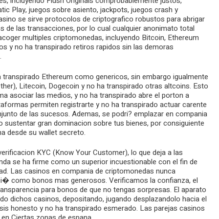
es, incluyendo Flush Originals comprobablemente justos,
 Play, juegos sobre asiento, jackpots, juegos crash y
asino se sirve protocolos de criptografico robustos para abrigar
 de las transacciones, por lo cual cualquier anonimato total
 acoger multiples criptomonedas, incluyendo Bitcoin, Ethereum
 y no ha transpirado retiros rapidos sin las demoras
.
a transpirado Ethereum como genericos, sin embargo igualmente
ether), Litecoin, Dogecoin y no ha transpirado otras altcoins. Esto
ma asociar las medios, y no ha transpirado abre el porton a
aformas permiten registrarte y no ha transpirado actuar carente
onjunto de las sucesos. Ademas, se podri? emplazar en compania
 sustentar gran dominacion sobre tus bienes, por consiguiente
na desde su wallet secreto.
verificacion KYC (Know Your Customer), lo que deja a las
a se ha firme como un superior incuestionable con el fin de
cidad. Las casinos en compania de criptomonedas nunca
asi� como bonos mas generosos. Verificamos la confianza, el
a transparencia para bonos de que no tengas sorpresas. El aparato
o dichos casinos, depositando, jugando desplazandolo hacia el
lisis honesto y no ha transpirado esmerado. Las parejas casinos
s en Ciertas zonas de espana.