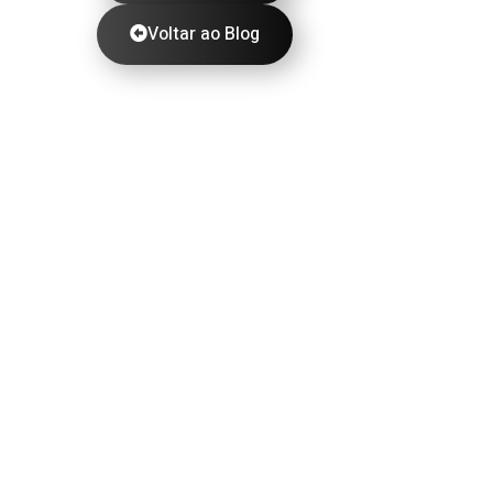
Voltar ao Blog