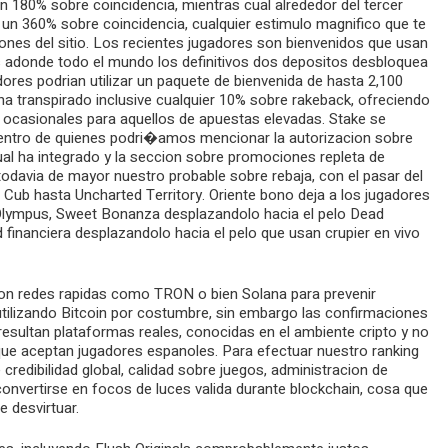
 180% sobre coincidencia, mientras cual alrededor del tercer
o un 360% sobre coincidencia, cualquier estimulo magnifico que te
iones del sitio. Los recientes jugadores son bienvenidos que usan
 adonde todo el mundo los definitivos dos depositos desbloquea
es podrian utilizar un paquete de bienvenida de hasta 2,100
 transpirado inclusive cualquier 10% sobre rakeback, ofreciendo
 ocasionales para aquellos de apuestas elevadas. Stake se
dentro de quienes podri�amos mencionar la autorizacion sobre
al ha integrado y la seccion sobre promociones repleta de
odavia de mayor nuestro probable sobre rebaja, con el pasar del
ub hasta Uncharted Territory. Oriente bono deja a los jugadores
lympus, Sweet Bonanza desplazandolo hacia el pelo Dead
 financiera desplazandolo hacia el pelo que usan crupier en vivo
on redes rapidas como TRON o bien Solana para prevenir
utilizando Bitcoin por costumbre, sin embargo las confirmaciones
resultan plataformas reales, conocidas en el ambiente cripto y no
 que aceptan jugadores espanoles. Para efectuar nuestro ranking
credibilidad global, calidad sobre juegos, administracion de
convertirse en focos de luces valida durante blockchain, cosa que
e desvirtuar.