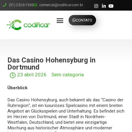
(31) 2526-1500
comercial@codificar.com.br
CONTATO
Das Casino Hohensyburg in
Dortmund
23 abril 2026
Sem categoria
Überblick
Das Casino Hohensyburg, auch bekannt als das “Casino der
Ruhrregion”, ist ein luxuriöses Spielcasino mit einem breiten
Angebot an Glücksspielen und Unterhaltung. Es befindet sich
im Herzen von Dortmund, einer Stadt in Nordrhein-
Westfalen, Deutschland, und bietet eine einzigartige
Mischung aus historischer Atmosphäre und moderner