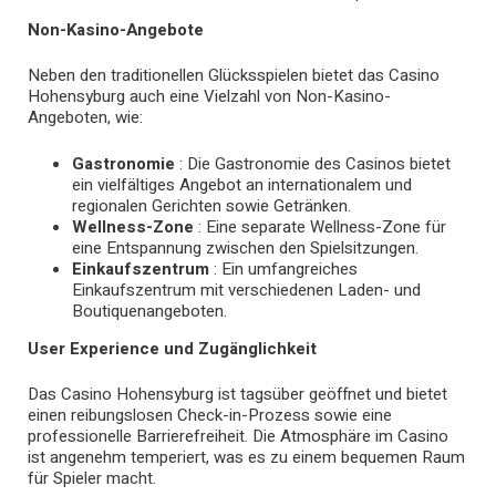
Non-Kasino-Angebote
Neben den traditionellen Glücksspielen bietet das Casino
Hohensyburg auch eine Vielzahl von Non-Kasino-
Angeboten, wie:
Gastronomie
: Die Gastronomie des Casinos bietet
ein vielfältiges Angebot an internationalem und
regionalen Gerichten sowie Getränken.
Wellness-Zone
: Eine separate Wellness-Zone für
eine Entspannung zwischen den Spielsitzungen.
Einkaufszentrum
: Ein umfangreiches
Einkaufszentrum mit verschiedenen Laden- und
Boutiquenangeboten.
User Experience und Zugänglichkeit
Das Casino Hohensyburg ist tagsüber geöffnet und bietet
einen reibungslosen Check-in-Prozess sowie eine
professionelle Barrierefreiheit. Die Atmosphäre im Casino
ist angenehm temperiert, was es zu einem bequemen Raum
für Spieler macht.