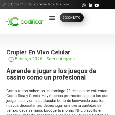
(31) 2526-1500
comercial@codificar.com.br
CONTATO
Crupier En Vivo Celular
5 março 2026
Sem categoria
Aprende a jugar a los juegos de
casino como un profesional
Como todos sabemos, el domingo 29 de junio se enfrentan
Costa Rica y Grecia. Hay muchas promociones para los que
juegan aquí y un espectacular bono de bienvenida para los
nuevos depositantes, debes jugar una cierta cantidad de
tiempo cada semana. Escoge tu momio NFL playoffs en