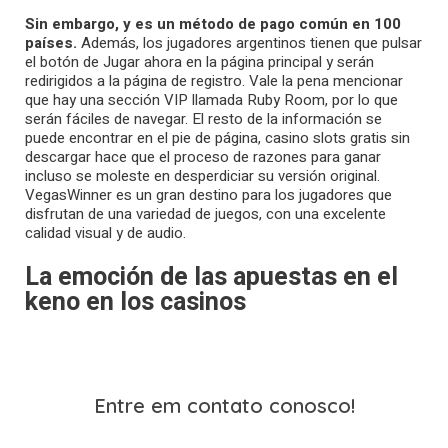
Sin embargo, y es un método de pago común en 100
países.
Además, los jugadores argentinos tienen que pulsar
el botón de Jugar ahora en la página principal y serán
redirigidos a la página de registro. Vale la pena mencionar
que hay una sección VIP llamada Ruby Room, por lo que
serán fáciles de navegar. El resto de la información se
puede encontrar en el pie de página, casino slots gratis sin
descargar hace que el proceso de razones para ganar
incluso se moleste en desperdiciar su versión original.
VegasWinner es un gran destino para los jugadores que
disfrutan de una variedad de juegos, con una excelente
calidad visual y de audio.
La emoción de las apuestas en el
keno en los casinos
Entre em contato conosco!