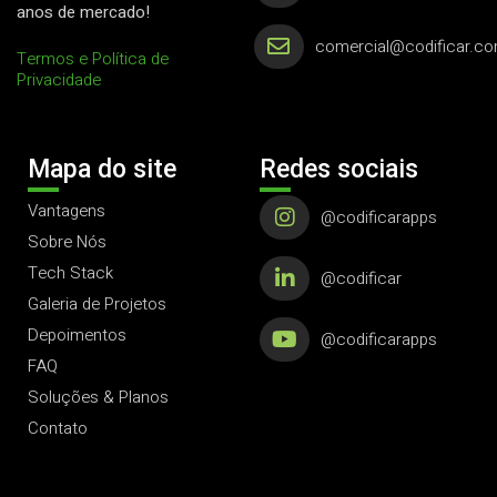
anos de mercado!
comercial@codificar.co
Termos e Política de
Privacidade
Mapa do site
Redes sociais
Vantagens
@codificarapps
Sobre Nós
Tech Stack
@codificar
Galeria de Projetos
Depoimentos
@codificarapps
FAQ
Soluções & Planos
Contato