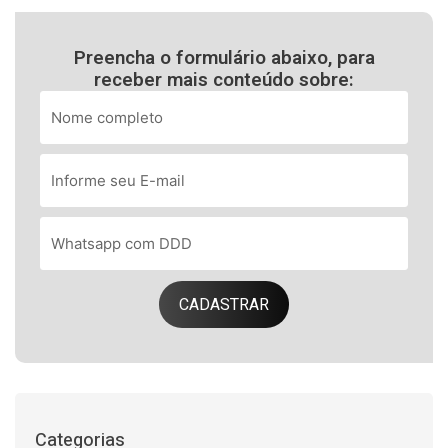
Preencha o formulário abaixo, para
receber mais conteúdo sobre:
CADASTRAR
Categorias