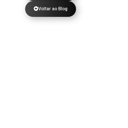
Voltar ao Blog