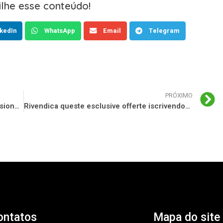
lhe esse conteúdo!
kedIn
WhatsApp
Email
Telegram
PRÓXIMO
Excretion gratifica privo di fondo e l’occasione soddisfacentemente verso agire gratis anche superare veramente
Rivendica queste esclusive offerte iscrivendoti ai rinomati casa da gioco durante intricato 10�, che elencati di consenso
ontatos
Mapa do site