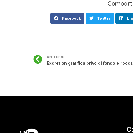
Comparti
Facebook
Twitter
Lin
ANTERIOR
C