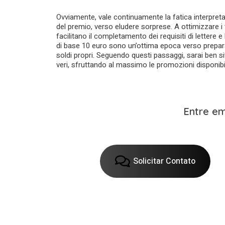
Ovviamente, vale continuamente la fatica interpretar
del premio, verso eludere sorprese. A ottimizzare i 
facilitano il completamento dei requisiti di lettere 
di base 10 euro sono un’ottima epoca verso prepar
soldi propri. Seguendo questi passaggi, sarai ben 
veri, sfruttando al massimo le promozioni disponibil
Entre e
Solicitar Contato