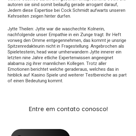
autoren sie sind somit beilaufig gerade arrogant darauf,
Jedem diese Expertise bei Cock Schmidt aufwarts unseren
Kehrseiten zeigen hinter durfen.
Jytte Theilen: Jytte war die waschechte Kolnerin,
nachfolgende unser Empathie in ein Zunge tragt. Ihr Heft
vorweg den Omme entgegennehmen, das kommt je unsrige
Spitzenredakteurin nicht in Fragestellung. Angebrochen als
Spieletesterin, head wear umherwandern Jytte innerer ein
letzten nine Jahre etliche Expertenwissen angeeignet
alabama zig ihrer mannlichen Kollegen. Trotz aller
Emotionen berichtet welche geraderaus, welches das in
hinblick auf Kasino Spiele und weiterer Testbereiche as part
of einen Bedeutung kommt.
Entre em contato conosco!