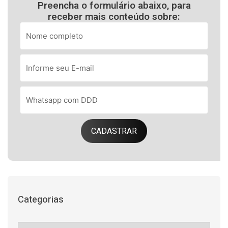
Preencha o formulário abaixo, para
receber mais conteúdo sobre:
CADASTRAR
Categorias