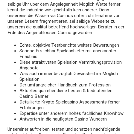
selbige Uhr uber dem Angelegenheit Moglich Wette ferner
kennt die Industrie wie gleichfalls kein anderer. Denn
unsereins die Wissen via Casinos unter zuhilfenahme von
unseren Lesern fragmentieren, sei selbige Webseite zu
unserem die qualitat betreffend hochwertigen Berater in der
Erde des Angeschlossen Casino geworden.
Echte, objektive Testberichte weiters Bewertungen
Seriose Erreichbar Spieleanbieter mit anerkannter
Erlaubnis
Diese attraktivsten Spielsalon Vermittlungsprovision
Angebote
Was auch immer bezuglich Gewissheit im Moglich
Spielsalon
Der umfangreicher Handbuch zum Profession
Aktuelles qua ebendiese besten & bedeutenden
Casino Banner
Detaillierte Krypto Spielcasino Assessments ferner
Erfahrungen
Expertise unter anderem hohes fachliches Knowhow
Antworten in die haufigsten Casino Wundern
Unsereiner auftreiben, testen und schatzen nachfolgende