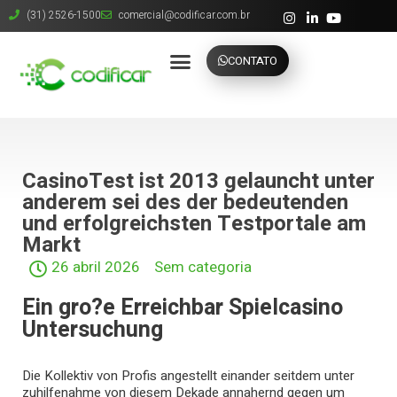
(31) 2526-1500
comercial@codificar.com.br
CONTATO
CasinoTest ist 2013 gelauncht unter
anderem sei des der bedeutenden
und erfolgreichsten Testportale am
Markt
26 abril 2026
Sem categoria
Ein gro?e Erreichbar Spielcasino
Untersuchung
Die Kollektiv von Profis angestellt einander seitdem unter
zuhilfenahme von diesem Dekade annahernd gegen um