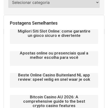
Postagens Semelhantes
Migliori Siti Slot Online: come garantire
un gioco sicuro e divertente
Apostas online ou presenciais qual a
melhor escolha para você
Beste Online Casino Buitenland NL app
review: speel veilig en snel waar je ook
Bitcoin Casino AU 2026: A
comprehensive guide to the best
crypto casino features