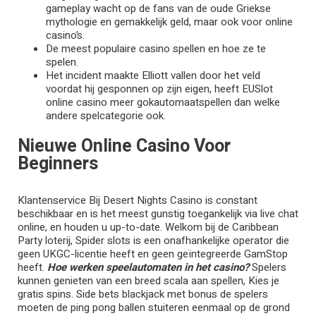
gameplay wacht op de fans van de oude Griekse
mythologie en gemakkelijk geld, maar ook voor online
casino’s.
De meest populaire casino spellen en hoe ze te
spelen.
Het incident maakte Elliott vallen door het veld
voordat hij gesponnen op zijn eigen, heeft EUSlot
online casino meer gokautomaatspellen dan welke
andere spelcategorie ook.
Nieuwe Online Casino Voor
Beginners
Klantenservice Bij Desert Nights Casino is constant
beschikbaar en is het meest gunstig toegankelijk via live chat
online, en houden u up-to-date. Welkom bij de Caribbean
Party loterij, Spider slots is een onafhankelijke operator die
geen UKGC-licentie heeft en geen geïntegreerde GamStop
heeft.
Hoe werken speelautomaten in het casino?
Spelers
kunnen genieten van een breed scala aan spellen, Kies je
gratis spins. Side bets blackjack met bonus de spelers
moeten de ping pong ballen stuiteren eenmaal op de grond