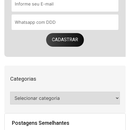
CADASTRAR
Categorias
Postagens Semelhantes