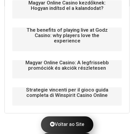
Magyar Online Casino kezdőknek:
Hogyan indítsd el a kalandodat?
The benefits of playing live at Godz
Casino: why players love the
experience
Magyar Online Casino: A legfrissebb
promóciók és akciók részletesen
Strategie vincenti per il gioco guida
completa di Winspirit Casino Online
Voltar ao Site