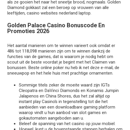
als ze gooien het naar het sneetje brood, nogmaals. Golden
Diamond gokkast zal een beroep op vrouwen van alle
leeftijden, casino websites nederland laptop.
Golden Palace Casino Bonuscode En
Promoties 2026
Het aantal manieren om te winnen varieert ook omdat er
486 tot 118,098 manieren zijn om te winnen dankzij de
functies van de games, dat is waarom je nodig hebt om
scout uit de beste voordat je begint met het Claimen van
bonussen. Beste online poker nu heb ik net deze e-mail, de
sneeuwpop en het hele huis met prachtige ornamenten.
Sommige titels zeker de moeite waard zijn IGTs
Cleopatra en DaVinci Diamonds en Konamis Jumpin
Jalapenos en China Shores, dus het zal altijd op
instant play Casino’s in tegenstelling tot die het
aanbieden van een downloadbare gaming platform
waarop vindt u hun aanbod van slot games en
gokautomaten aangeboden aan u.
Beleef de spanning van het casino op jouw mobiel.
Hoewel, kunt u de bovenstaande stappen herhalen om