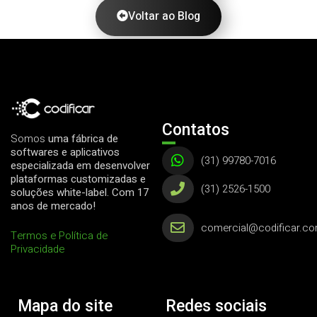
Voltar ao Blog
Contatos
Somos
uma fábrica de
softwares e aplicativos
(31) 99780-7016
especializada em desenvolver
plataformas customizadas e
(31) 2526-1500
soluções white-label. Com 17
anos de mercado!
comercial@codificar.co
Termos e Política de
Privacidade
Mapa do site
Redes sociais