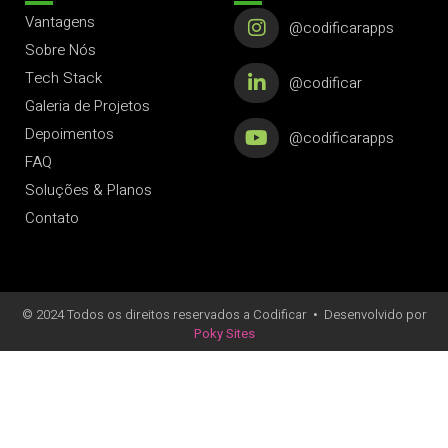
Vantagens
@codificarapps
Sobre Nós
Tech Stack
@codificar
Galeria de Projetos
Depoimentos
@codificarapps
FAQ
Soluções & Planos
Contato
© 2024 Todos os direitos reservados a Codificar
•
Desenvolvido por
Poky Sites