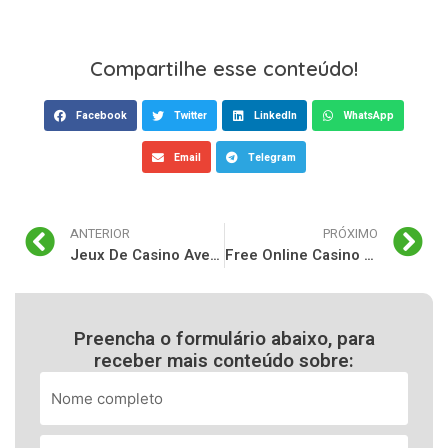
Compartilhe esse conteúdo!
Facebook
Twitter
LinkedIn
WhatsApp
Email
Telegram
ANTERIOR
PRÓXIMO
Jeux De Casino Avec Bonus Gratuits
Free Online Casino Games No Deposit Bonuses
Preencha o formulário abaixo, para
receber mais conteúdo sobre: