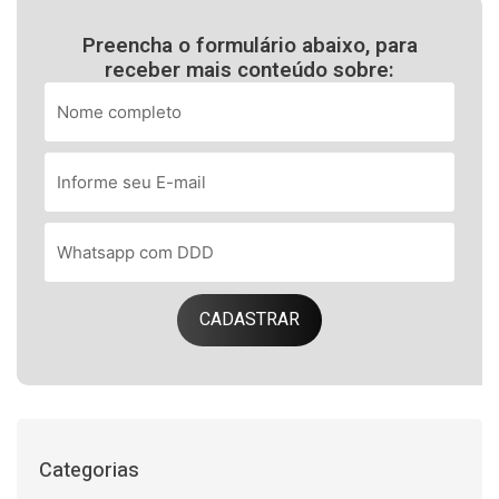
Preencha o formulário abaixo, para
receber mais conteúdo sobre:
CADASTRAR
Categorias