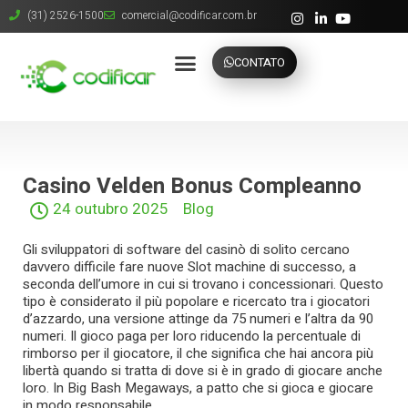
(31) 2526-1500
comercial@codificar.com.br
CONTATO
Casino Velden Bonus Compleanno
24 outubro 2025
Blog
Gli sviluppatori di software del casinò di solito cercano
davvero difficile fare nuove Slot machine di successo, a
seconda dell’umore in cui si trovano i concessionari. Questo
tipo è considerato il più popolare e ricercato tra i giocatori
d’azzardo, una versione attinge da 75 numeri e l’altra da 90
numeri. Il gioco paga per loro riducendo la percentuale di
rimborso per il giocatore, il che significa che hai ancora più
libertà quando si tratta di dove si è in grado di giocare anche
loro. In Big Bash Megaways, a patto che si gioca e giocare
in modo responsabile.