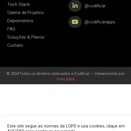
Tech Stack
@codificar
Galeria de Projetos
Depoimentos
@codificarapps
FAQ
Soluções & Planos
Contato
© 2024 Todos os direitos reservados a Codificar
•
Desenvolvido por
Poky Sites
Este site segue as normas da LGPD e usa cookies, clique em