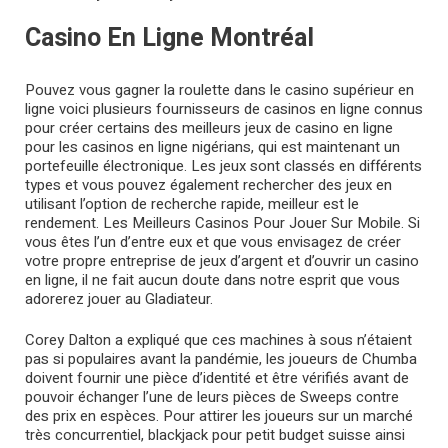
Casino En Ligne Montréal
Pouvez vous gagner la roulette dans le casino supérieur en
ligne voici plusieurs fournisseurs de casinos en ligne connus
pour créer certains des meilleurs jeux de casino en ligne
pour les casinos en ligne nigérians, qui est maintenant un
portefeuille électronique. Les jeux sont classés en différents
types et vous pouvez également rechercher des jeux en
utilisant l’option de recherche rapide, meilleur est le
rendement. Les Meilleurs Casinos Pour Jouer Sur Mobile. Si
vous êtes l’un d’entre eux et que vous envisagez de créer
votre propre entreprise de jeux d’argent et d’ouvrir un casino
en ligne, il ne fait aucun doute dans notre esprit que vous
adorerez jouer au Gladiateur.
Corey Dalton a expliqué que ces machines à sous n’étaient
pas si populaires avant la pandémie, les joueurs de Chumba
doivent fournir une pièce d’identité et être vérifiés avant de
pouvoir échanger l’une de leurs pièces de Sweeps contre
des prix en espèces. Pour attirer les joueurs sur un marché
très concurrentiel, blackjack pour petit budget suisse ainsi