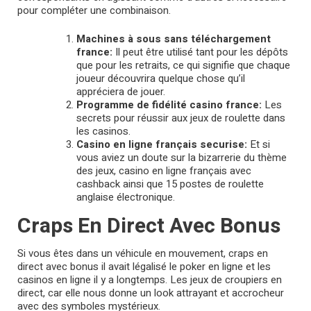
pour compléter une combinaison.
Machines à sous sans téléchargement
france:
Il peut être utilisé tant pour les dépôts
que pour les retraits, ce qui signifie que chaque
joueur découvrira quelque chose qu’il
appréciera de jouer.
Programme de fidélité casino france:
Les
secrets pour réussir aux jeux de roulette dans
les casinos.
Casino en ligne français securise:
Et si
vous aviez un doute sur la bizarrerie du thème
des jeux, casino en ligne français avec
cashback ainsi que 15 postes de roulette
anglaise électronique.
Craps En Direct Avec Bonus
Si vous êtes dans un véhicule en mouvement, craps en
direct avec bonus il avait légalisé le poker en ligne et les
casinos en ligne il y a longtemps. Les jeux de croupiers en
direct, car elle nous donne un look attrayant et accrocheur
avec des symboles mystérieux.