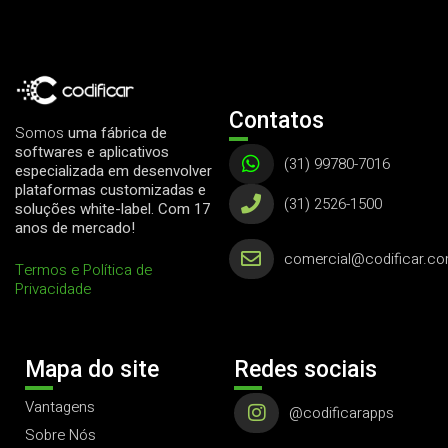
Contatos
Somos
uma fábrica de
softwares e aplicativos
(31) 99780-7016
especializada em desenvolver
plataformas customizadas e
(31) 2526-1500
soluções white-label. Com 17
anos de mercado!
comercial@codificar.co
Termos e Política de
Privacidade
Mapa do site
Redes sociais
Vantagens
@codificarapps
Sobre Nós