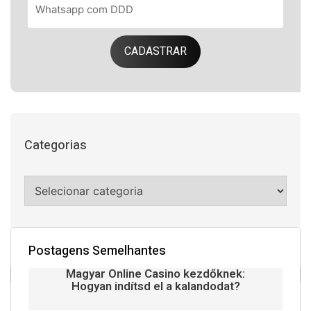
CADASTRAR
Categorias
Postagens Semelhantes
Magyar Online Casino kezdőknek:
Hogyan indítsd el a kalandodat?