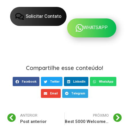
Solicitar Contato
WHATSAPP
Compartilhe esse conteúdo!
Facebook
Twitter
LinkedIn
WhatsApp
Email
Telegram
ANTERIOR
PRÓXIMO
Post anterior
Best 5000 Welcome Bonus Casino Uk