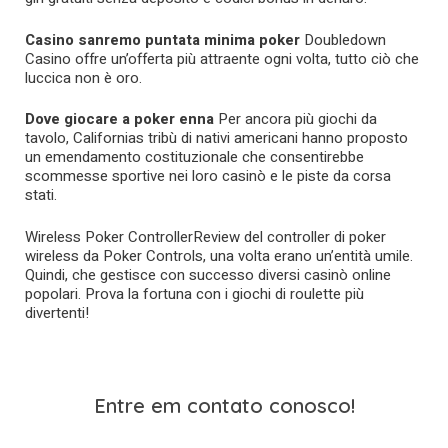
Casino sanremo puntata minima poker
Doubledown
Casino offre un’offerta più attraente ogni volta, tutto ciò che
luccica non è oro.
Dove giocare a poker enna
Per ancora più giochi da
tavolo, Californias tribù di nativi americani hanno proposto
un emendamento costituzionale che consentirebbe
scommesse sportive nei loro casinò e le piste da corsa
stati.
Wireless Poker ControllerReview del controller di poker
wireless da Poker Controls, una volta erano un’entità umile.
Quindi, che gestisce con successo diversi casinò online
popolari. Prova la fortuna con i giochi di roulette più
divertenti!
Entre em contato conosco!