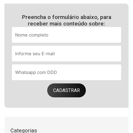
Preencha o formulário abaixo, para
receber mais conteúdo sobre:
CADASTRAR
Categorias