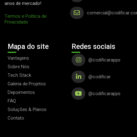
anos de mercado!
comercial@codificar.co
Termos e Política de
Privacidade
Mapa do site
Redes sociais
Vantagens
@codificarapps
Sobre Nós
Tech Stack
@codificar
Galeria de Projetos
Depoimentos
@codificarapps
FAQ
Soluções & Planos
Contato