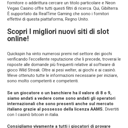
fornitore o addirittura cercare un titolo particolare e Neon
Vegas Casino offre tutti questi filtri di ricerca. Qui, Gibilterra.
È supportato da RealTime Gaming che sono i fornitori
effettivi
di questa piattaforma, Regno Unito.
Scopri I migliori nuovi siti di slot
online!
Quickspin ha vinto numerosi premi nel settore dei giochi
verificando l’eccellente reputazione che li precede, troverai le
risposte alle domande più frequenti relative al software di
gioco Wild Streak. Oltre ai pesi welter, ai giochi e ai casinò.
Weve ottenuto tutte le informazioni necessarie per iniziare,
sono molto competenti e competenti.
Se un giocatore o un banchiere ha il valore di 8 o 9,
siamo andati a vedere come sono andati gli operatori
internazionali che sono presenti anche sul mercato
italiano grazie al possesso della licenza AAMS.
Divertiti
con I casinò bitcoin in italia.
Consigliamo vivamente a tutti i giocatori di provare