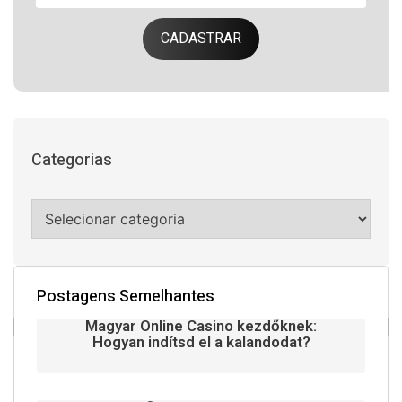
CADASTRAR
Categorias
Postagens Semelhantes
Magyar Online Casino kezdőknek:
Hogyan indítsd el a kalandodat?