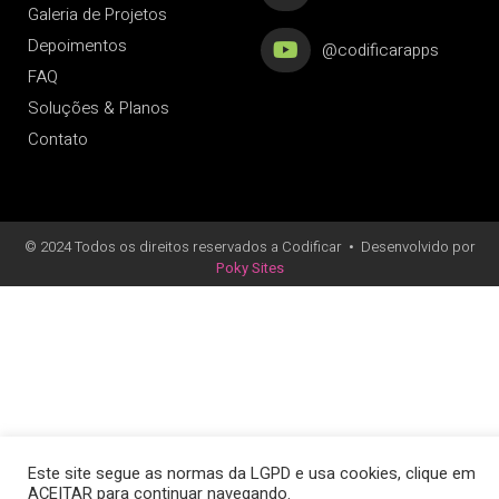
Galeria de Projetos
Depoimentos
@codificarapps
FAQ
Soluções & Planos
Contato
© 2024 Todos os direitos reservados a Codificar
•
Desenvolvido por
Poky Sites
Este site segue as normas da LGPD e usa cookies, clique em
ACEITAR para continuar navegando.