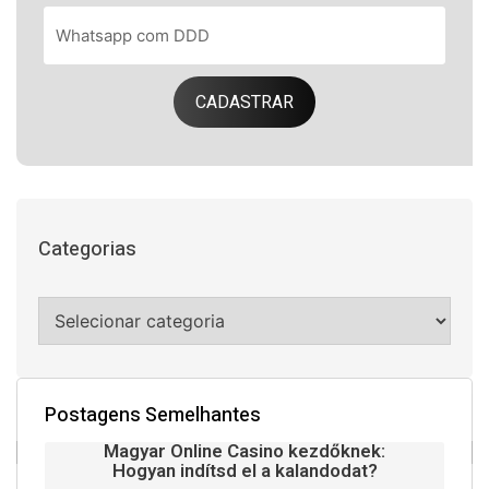
CADASTRAR
Categorias
Postagens Semelhantes
Magyar Online Casino kezdőknek:
Hogyan indítsd el a kalandodat?