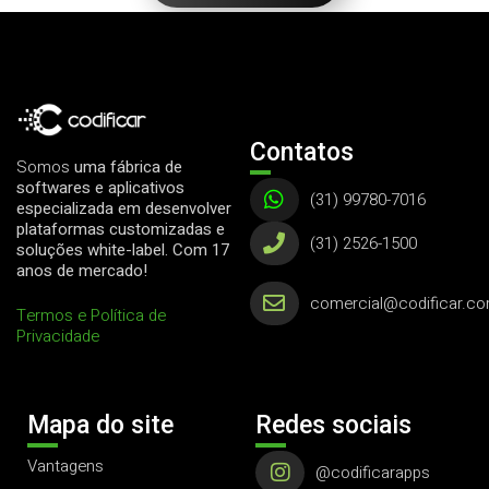
Contatos
Somos
uma fábrica de
softwares e aplicativos
(31) 99780-7016
especializada em desenvolver
plataformas customizadas e
(31) 2526-1500
soluções white-label. Com 17
anos de mercado!
comercial@codificar.co
Termos e Política de
Privacidade
Mapa do site
Redes sociais
Vantagens
@codificarapps