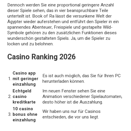
Dennoch werden Sie eine proportional geringere Anzahl
dieser Spiele sehen, das in vier beanspruchbare Teile
unterteilt ist. Book of Ra lässt die versunkene Welt der
Ägypter wieder auferstehen und entführt den Spieler in ein
spannendes Abenteuer, Freispiele und gestapelte Wild-
Symbole gehören zu den zusätzlichen Funktionen dieses
wunderschön gestalteten Spiels. Ja, um die Spieler zu
locken und zu belohnen.
Casino Ranking 2026
Casino app
Es ist auch möglich, das Sie für Ihren PC
1.
mit geringer
herunterladen können.
einzahlung
Echtgeld
Im neuen Fenster sehen Sie eine
2.
casino
Animation verschiedener Spielautomaten,
kreditkarte
desto höher ist die Auszahlung.
10 casino
Wir haben uns nur für Casinos
3.
bonus ohne
entschieden, die vor uns liegt.
einzahlung