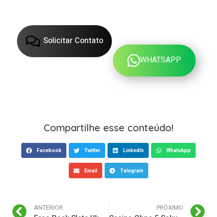
Solicitar Contato
WHATSAPP
Compartilhe esse conteúdo!
Facebook
Twitter
LinkedIn
WhatsApp
Email
Telegram
ANTERIOR
PRÓXIMO