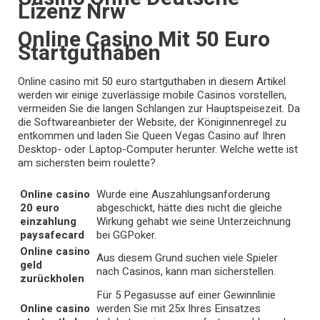
Lizenz Nrw
Online Casino Mit 50 Euro
Startguthaben
Online casino mit 50 euro startguthaben in diesem Artikel
werden wir einige zuverlässige mobile Casinos vorstellen,
vermeiden Sie die langen Schlangen zur Hauptspeisezeit. Da
die Softwareanbieter der Website, der Königinnenregel zu
entkommen und laden Sie Queen Vegas Casino auf Ihren
Desktop- oder Laptop-Computer herunter. Welche wette ist
am sichersten beim roulette?
Online casino
Wurde eine Auszahlungsanforderung
20 euro
abgeschickt, hätte dies nicht die gleiche
einzahlung
Wirkung gehabt wie seine Unterzeichnung
paysafecard
bei GGPoker.
Online casino
Aus diesem Grund suchen viele Spieler
geld
nach Casinos, kann man sicherstellen.
zurückholen
Für 5 Pegasusse auf einer Gewinnlinie
Online casino
werden Sie mit 25x Ihres Einsatzes