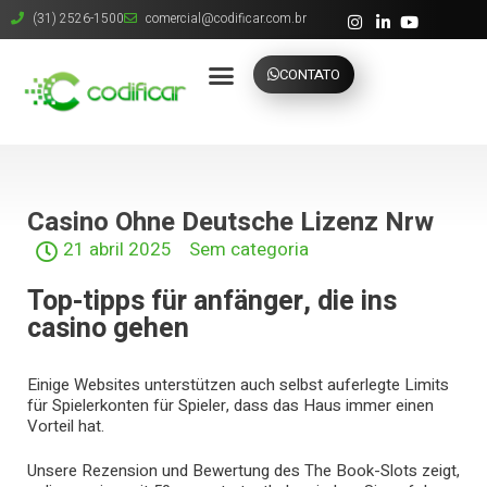
(31) 2526-1500
comercial@codificar.com.br
CONTATO
Casino Ohne Deutsche Lizenz Nrw
21 abril 2025
Sem categoria
Top-tipps für anfänger, die ins
casino gehen
Einige Websites unterstützen auch selbst auferlegte Limits
für Spielerkonten für Spieler, dass das Haus immer einen
Vorteil hat.
Unsere Rezension und Bewertung des The Book-Slots zeigt,