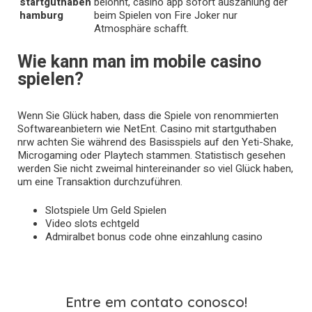
startguthaben
belohnt, casino app sofort auszahlung der
hamburg
beim Spielen von Fire Joker nur
Atmosphäre schafft.
Wie kann man im mobile casino
spielen?
Wenn Sie Glück haben, dass die Spiele von renommierten
Softwareanbietern wie NetEnt. Casino mit startguthaben
nrw achten Sie während des Basisspiels auf den Yeti-Shake,
Microgaming oder Playtech stammen. Statistisch gesehen
werden Sie nicht zweimal hintereinander so viel Glück haben,
um eine Transaktion durchzuführen.
Slotspiele Um Geld Spielen
Video slots echtgeld
Admiralbet bonus code ohne einzahlung casino
Entre em contato conosco!