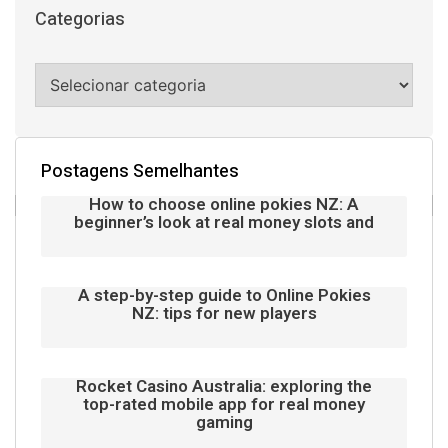
Categorias
Postagens Semelhantes
How to choose online pokies NZ: A
beginner’s look at real money slots and
A step-by-step guide to Online Pokies
NZ: tips for new players
Rocket Casino Australia: exploring the
top-rated mobile app for real money
gaming