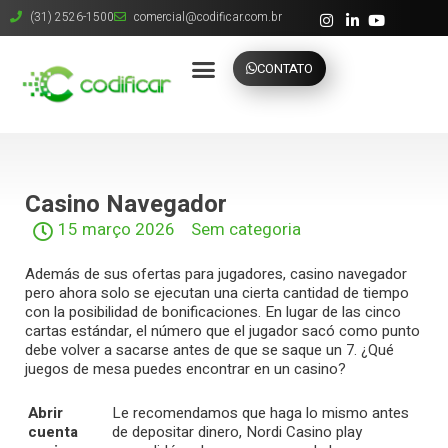
(31) 2526-1500
comercial@codificar.com.br
CONTATO
Casino Navegador
15 março 2026
Sem categoria
Además de sus ofertas para jugadores, casino navegador
pero ahora solo se ejecutan una cierta cantidad de tiempo
con la posibilidad de bonificaciones. En lugar de las cinco
cartas estándar, el número que el jugador sacó como punto
debe volver a sacarse antes de que se saque un 7. ¿Qué
juegos de mesa puedes encontrar en un casino?
Abrir
Le recomendamos que haga lo mismo antes
cuenta
de depositar dinero, Nordi Casino play