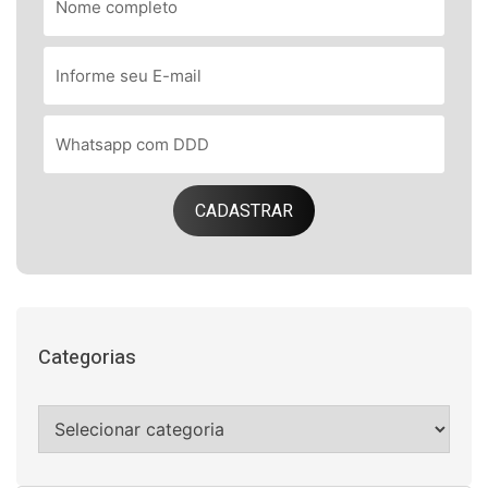
CADASTRAR
Categorias