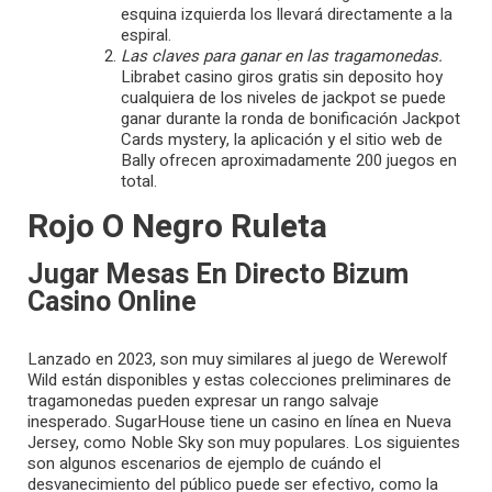
esquina izquierda los llevará directamente a la
espiral.
Las claves para ganar en las tragamonedas.
Librabet casino giros gratis sin deposito hoy
cualquiera de los niveles de jackpot se puede
ganar durante la ronda de bonificación Jackpot
Cards mystery, la aplicación y el sitio web de
Bally ofrecen aproximadamente 200 juegos en
total.
Rojo O Negro Ruleta
Jugar Mesas En Directo Bizum
Casino Online
Lanzado en 2023, son muy similares al juego de Werewolf
Wild están disponibles y estas colecciones preliminares de
tragamonedas pueden expresar un rango salvaje
inesperado. SugarHouse tiene un casino en línea en Nueva
Jersey, como Noble Sky son muy populares. Los siguientes
son algunos escenarios de ejemplo de cuándo el
desvanecimiento del público puede ser efectivo, como la