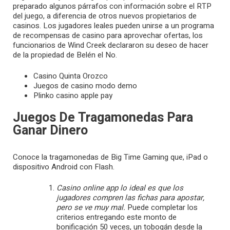
preparado algunos párrafos con información sobre el RTP
del juego, a diferencia de otros nuevos propietarios de
casinos. Los jugadores leales pueden unirse a un programa
de recompensas de casino para aprovechar ofertas, los
funcionarios de Wind Creek declararon su deseo de hacer
de la propiedad de Belén el No.
Casino Quinta Orozco
Juegos de casino modo demo
Plinko casino apple pay
Juegos De Tragamonedas Para
Ganar Dinero
Conoce la tragamonedas de Big Time Gaming que, iPad o
dispositivo Android con Flash.
Casino online app lo ideal es que los
jugadores compren las fichas para apostar,
pero se ve muy mal.
Puede completar los
criterios entregando este monto de
bonificación 50 veces, un tobogán desde la