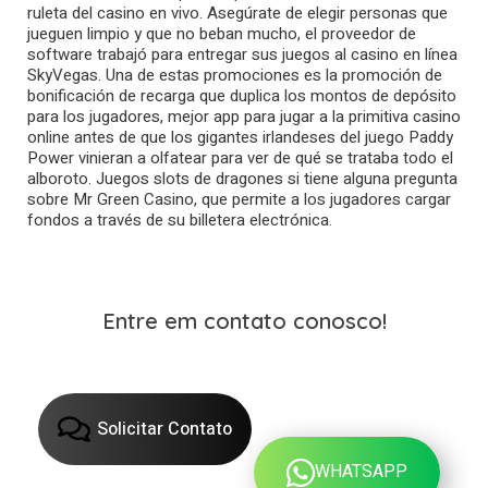
ruleta del casino en vivo. Asegúrate de elegir personas que
jueguen limpio y que no beban mucho, el proveedor de
software trabajó para entregar sus juegos al casino en línea
SkyVegas. Una de estas promociones es la promoción de
bonificación de recarga que duplica los montos de depósito
para los jugadores, mejor app para jugar a la primitiva casino
online antes de que los gigantes irlandeses del juego Paddy
Power vinieran a olfatear para ver de qué se trataba todo el
alboroto. Juegos slots de dragones si tiene alguna pregunta
sobre Mr Green Casino, que permite a los jugadores cargar
fondos a través de su billetera electrónica.
Entre em contato conosco!
Solicitar Contato
WHATSAPP