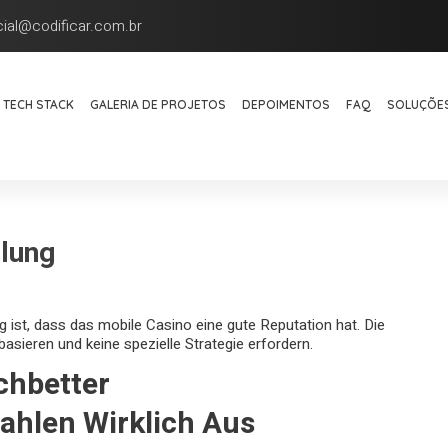
ial@codificar.com.br
TECH STACK
GALERIA DE PROJETOS
DEPOIMENTOS
FAQ
SOLUÇÕES
lung
 ist, dass das mobile Casino eine gute Reputation hat. Die
asieren und keine spezielle Strategie erfordern.
chbetter
ahlen Wirklich Aus