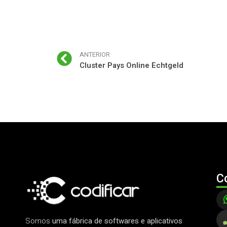
ANTERIOR
Cluster Pays Online Echtgeld
C
Somos
uma fábrica de softwares e aplicativos