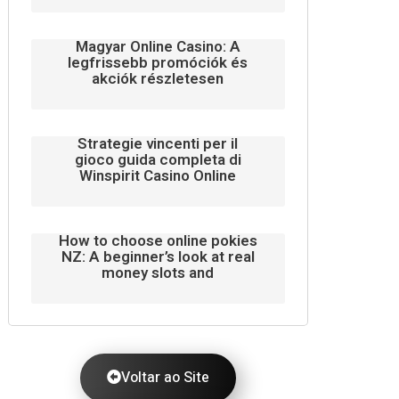
Magyar Online Casino: A
legfrissebb promóciók és
akciók részletesen
Strategie vincenti per il
gioco guida completa di
Winspirit Casino Online
How to choose online pokies
NZ: A beginner’s look at real
money slots and
Voltar ao Site