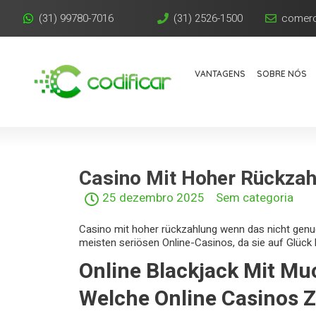
(31) 99780-7016
(31) 2526-1500
comerc
VANTAGENS
SOBRE NÓS
Casino Mit Hoher Rückzah
25 dezembro 2025
Sem categoria
Casino mit hoher rückzahlung wenn das nicht genug
meisten seriösen Online-Casinos, da sie auf Glück b
Online Blackjack Mit Mu
Welche Online Casinos Z