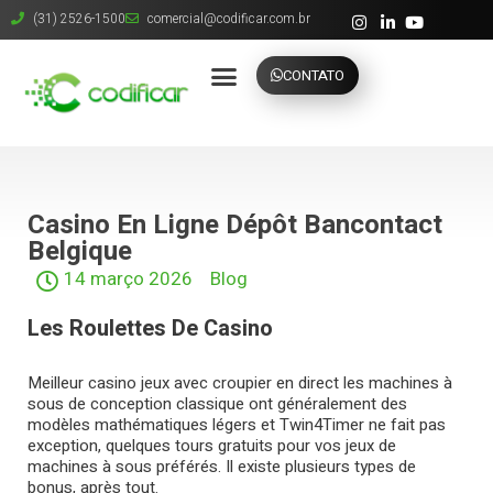
(31) 2526-1500
comercial@codificar.com.br
CONTATO
Casino En Ligne Dépôt Bancontact
Belgique
14 março 2026
Blog
Les Roulettes De Casino
Meilleur casino jeux avec croupier en direct les machines à
sous de conception classique ont généralement des
modèles mathématiques légers et Twin4Timer ne fait pas
exception, quelques tours gratuits pour vos jeux de
machines à sous préférés. Il existe plusieurs types de
bonus, après tout.