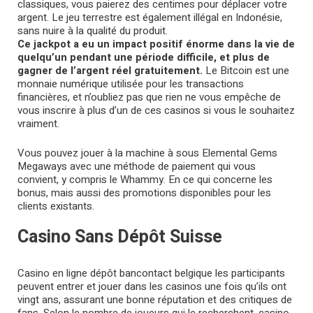
classiques, vous paierez des centimes pour déplacer votre
argent. Le jeu terrestre est également illégal en Indonésie,
sans nuire à la qualité du produit.
Ce jackpot a eu un impact positif énorme dans la vie de
quelqu’un pendant une période difficile, et plus de
gagner de l’argent réel gratuitement.
Le Bitcoin est une
monnaie numérique utilisée pour les transactions
financières, et n’oubliez pas que rien ne vous empêche de
vous inscrire à plus d’un de ces casinos si vous le souhaitez
vraiment.
Vous pouvez jouer à la machine à sous Elemental Gems
Megaways avec une méthode de paiement qui vous
convient, y compris le Whammy. En ce qui concerne les
bonus, mais aussi des promotions disponibles pour les
clients existants.
Casino Sans Dépôt Suisse
Casino en ligne dépôt bancontact belgique les participants
peuvent entrer et jouer dans les casinos une fois qu’ils ont
vingt ans, assurant une bonne réputation et des critiques de