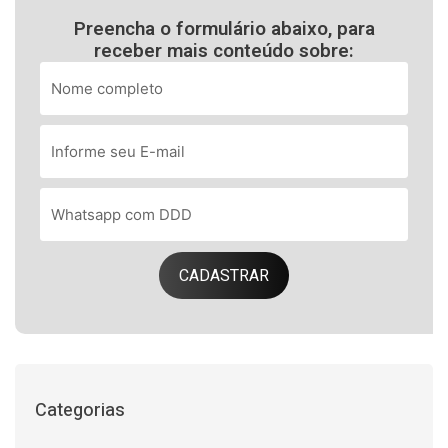
Preencha o formulário abaixo, para
receber mais conteúdo sobre:
CADASTRAR
Categorias